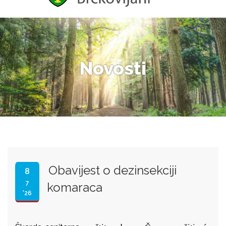
Novosti
Obavijest o dezinsekciji
8
7
komaraca
'26