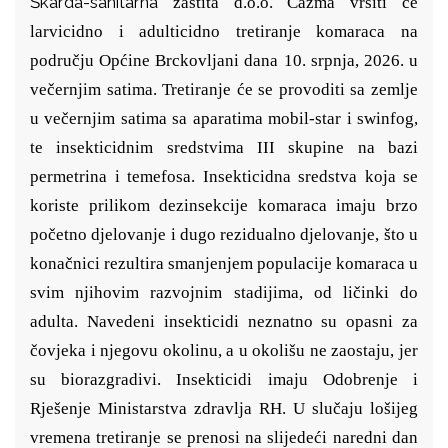
Škarda-sanitarna
zaštita d.o.o. Čazma vršiti će
larvicidno i adulticidno tretiranje komaraca na
području Općine Brckovljani dana 10. srpnja, 2026. u
večernjim satima. Tretiranje će se provoditi sa zemlje
u večernjim satima sa aparatima mobil-star i swinfog,
te insekticidnim sredstvima III skupine na bazi
permetrina i temefosa. Insekticidna sredstva koja se
koriste prilikom dezinsekcije komaraca imaju brzo
početno djelovanje i dugo rezidualno djelovanje, što u
konačnici rezultira smanjenjem populacije komaraca u
svim njihovim razvojnim stadijima, od ličinki do
adulta. Navedeni insekticidi neznatno su opasni za
čovjeka i njegovu okolinu, a u okolišu ne zaostaju, jer
su biorazgradivi. Insekticidi imaju Odobrenje i
Rješenje Ministarstva zdravlja RH. U slučaju lošijeg
vremena tretiranje se prenosi na slijedeći naredni dan