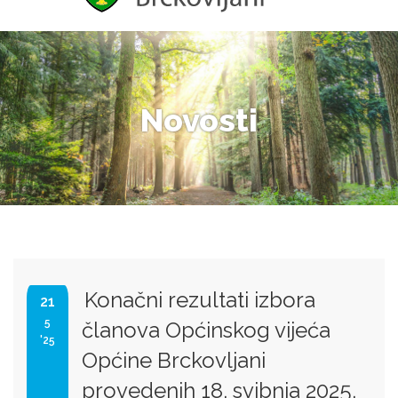
Novosti
Konačni rezultati izbora
21
5
članova Općinskog vijeća
'25
Općine Brckovljani
provedenih 18. svibnja 2025.