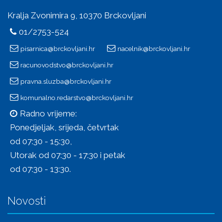
Kralja Zvonimira 9, 10370 Brckovljani
01/2753-524
pisarnica@brckovljani.hr
nacelnik@brckovljani.hr
racunovodstvo@brckovljani.hr
pravna.sluzba@brckovljani.hr
komunalno.redarstvo@brckovljani.hr
Radno vrijeme:
Ponedjeljak, srijeda, četvrtak
od 07:30 - 15:30,
Utorak od 07:30 - 17:30 i petak
od 07:30 - 13:30.
Novosti