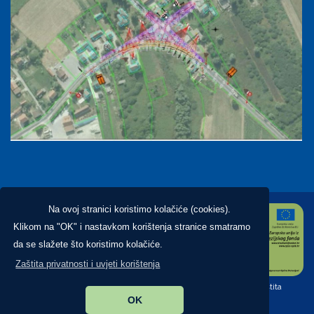
Na ovoj stranici koristimo kolačiće (cookies).
Klikom na "OK" i nastavkom korištenja stranice smatramo
da se slažete što koristimo kolačiće.
Zaštita privatnosti i uvjeti korištenja
Copyright ©2026. Općina Brckovljani, All Rights Reserved |
Zaštita
OK
privatnosti
|
Digitalna pristupačnost