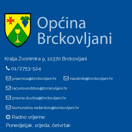
Kralja Zvonimira 9, 10370 Brckovljani
01/2753-524
pisarnica@brckovljani.hr
nacelnik@brckovljani.hr
racunovodstvo@brckovljani.hr
pravna.sluzba@brckovljani.hr
komunalno.redarstvo@brckovljani.hr
Radno vrijeme:
Ponedjeljak, srijeda, četvrtak