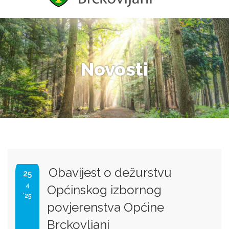
Novosti
Obavijest o dežurstvu
25
4
Općinskog izbornog
'25
povjerenstva Općine
Brckovljani