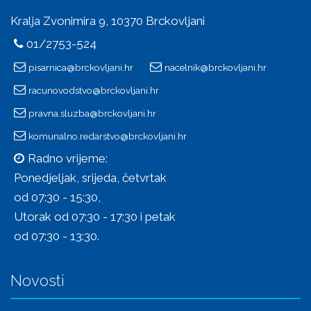
Kralja Zvonimira 9, 10370 Brckovljani
01/2753-524
pisarnica@brckovljani.hr
nacelnik@brckovljani.hr
racunovodstvo@brckovljani.hr
pravna.sluzba@brckovljani.hr
komunalno.redarstvo@brckovljani.hr
Radno vrijeme:
Ponedjeljak, srijeda, četvrtak
od 07:30 - 15:30,
Utorak od 07:30 - 17:30 i petak
od 07:30 - 13:30.
Novosti