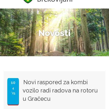
Novosti
Novi raspored za kombi
10
4
vozilo radi radova na rotoru
'25
u Gračecu