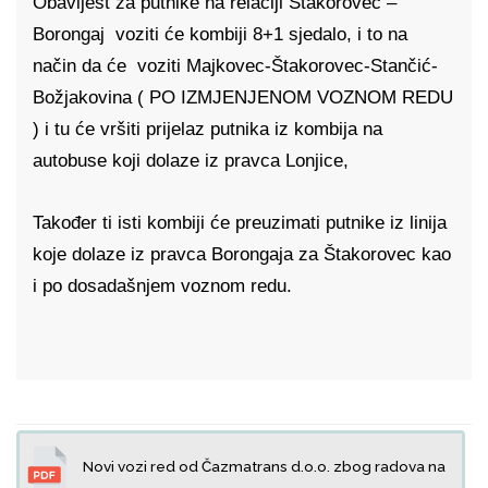
Obavijest za putnike na relaciji Štakorovec –
Borongaj voziti će kombiji 8+1 sjedalo, i to na
način da će voziti Majkovec-Štakorovec-Stančić-
Božjakovina ( PO IZMJENJENOM VOZNOM REDU
) i tu će vršiti prijelaz putnika iz kombija na
autobuse koji dolaze iz pravca Lonjice,
Također ti isti kombiji će preuzimati putnike iz linija
koje dolaze iz pravca Borongaja za Štakorovec kao
i po dosadašnjem voznom redu.
Novi vozi red od Čazmatrans d.o.o. zbog radova na