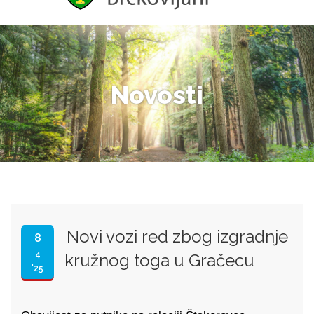
Novosti
Novi vozi red zbog izgradnje
8
4
kružnog toga u Gračecu
'25