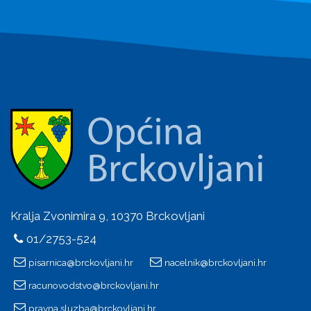
Kralja Zvonimira 9, 10370 Brckovljani
01/2753-524
pisarnica@brckovljani.hr
nacelnik@brckovljani.hr
racunovodstvo@brckovljani.hr
pravna.sluzba@brckovljani.hr