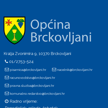
Kralja Zvonimira 9, 10370 Brckovljani
01/2753-524
pisarnica@brckovljani.hr
nacelnik@brckovljani.hr
racunovodstvo@brckovljani.hr
pravna.sluzba@brckovljani.hr
komunalno.redarstvo@brckovljani.hr
Radno vrijeme:
Ponedjeljak, srijeda, četvrtak