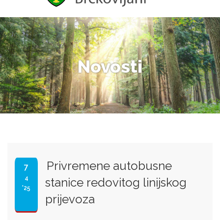
Novosti
Privremene autobusne
7
4
stanice redovitog linijskog
'25
prijevoza