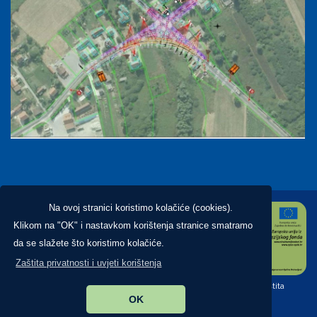
Na ovoj stranici koristimo kolačiće (cookies).
Klikom na "OK" i nastavkom korištenja stranice smatramo
da se slažete što koristimo kolačiće.
Zaštita privatnosti i uvjeti korištenja
Copyright ©2026. Općina Brckovljani, All Rights Reserved |
Zaštita
OK
privatnosti
|
Digitalna pristupačnost