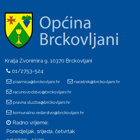
Kralja Zvonimira 9, 10370 Brckovljani
01/2753-524
pisarnica@brckovljani.hr
nacelnik@brckovljani.hr
racunovodstvo@brckovljani.hr
pravna.sluzba@brckovljani.hr
komunalno.redarstvo@brckovljani.hr
Radno vrijeme:
Ponedjeljak, srijeda, četvrtak
od 07:30 - 15:30,