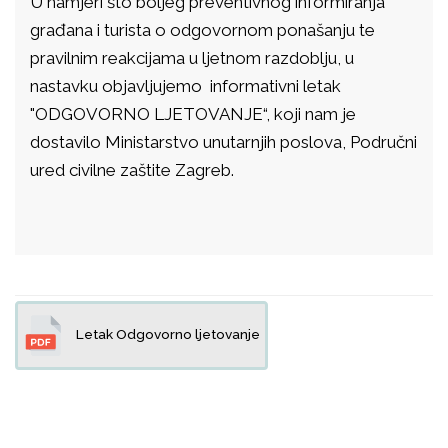
U namjeri što boljeg preventivnog informiranja
građana i turista o odgovornom ponašanju te
pravilnim reakcijama u ljetnom razdoblju, u
nastavku objavljujemo informativni letak
"ODGOVORNO LJETOVANJE“, koji nam je
dostavilo Ministarstvo unutarnjih poslova, Područni
ured civilne zaštite Zagreb.
Letak Odgovorno ljetovanje