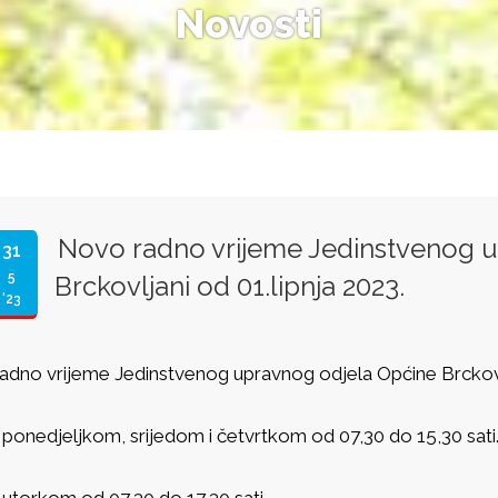
Novosti
Novo radno vrijeme Jedinstvenog 
31
5
Brckovljani od 01.lipnja 2023.
'23
adno vrijeme Jedinstvenog upravnog odjela Općine Br
 ponedjeljkom, srijedom i četvrtkom od 07,30 do 15,30
 utorkom od 07,30 do 17,30 sati.