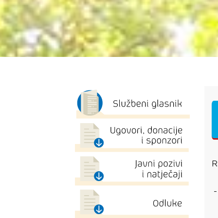
R
-
-