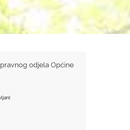
upravnog odjela Općine
ckovljani:
 sati.