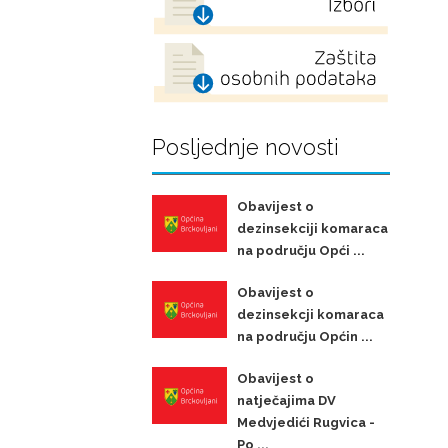
Posljednje novosti
Obavijest o
dezinsekciji komaraca
na području Opći ...
Obavijest o
dezinsekcji komaraca
na području Općin ...
Obavijest o
natječajima DV
Medvjedići Rugvica -
Po ...