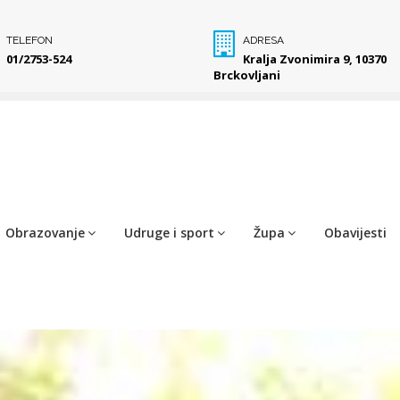
TELEFON
ADRESA
01/2753-524
Kralja Zvonimira 9, 10370
Brckovljani
Obrazovanje
Udruge i sport
Župa
Obavijesti