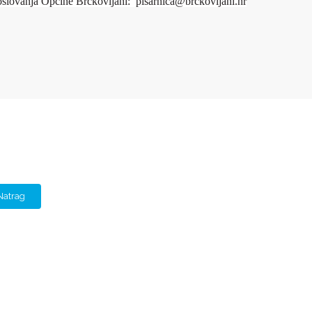
slovanja Općine Brckovljani: pisarnica@brckovljani.hr
Natrag