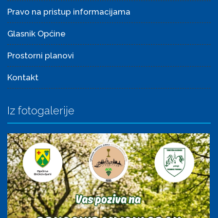
Pravo na pristup informacijama
Glasnik Općine
Prostorni planovi
Kontakt
Iz fotogalerije