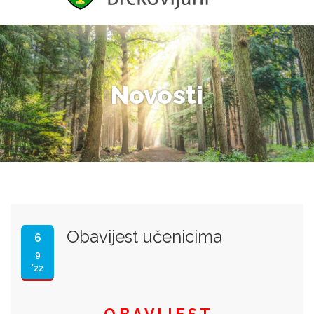
Novosti
Obavijest učenicima
6
9
'22