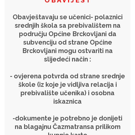
O B A V I J E S T
Obavještavaju se učenici- polaznici
srednjih škola sa prebivalištem na
području Općine Brckovljani da
subvenciju od strane Općine
Brckovljani mogu ostvariti na
slijedeći način :
- ovjerena potvrda od strane srednje
škole (iz koje je vidljiva relacija i
prebivalište učenika) i osobna
iskaznica
-dokumente je potrebno je donijeti
na blagajnu Čazmatransa prilikom