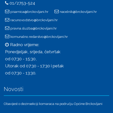
01/2753-524
pisarnica@brckovljani.hr
nacelnik@brckovljani.hr
racunovodstvo@brckovljani.hr
pravna.sluzba@brckovljani.hr
komunalno.redarstvo@brckovljani.hr
Radno vrijeme:
Ponedjeljak, srijeda, četvrtak
od 07:30 - 15:30,
Utorak od 07:30 - 17:30 i petak
od 07:30 - 13:30.
Novosti
Obavijest o dezinsekciji komaraca na području Općine Brckovljani