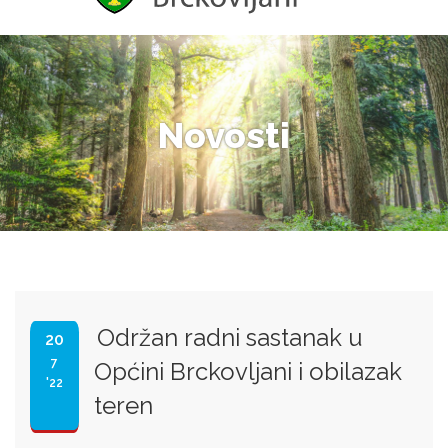
Novosti
Održan radni sastanak u
20
7
Općini Brckovljani i obilazak
'22
teren