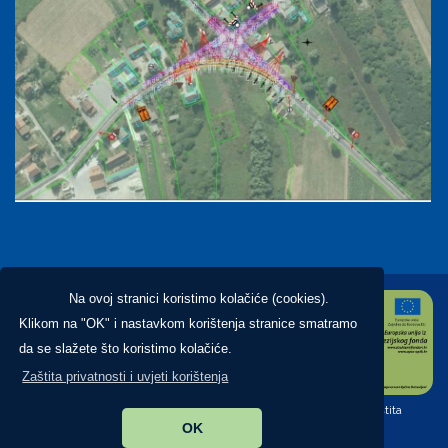
Na ovoj stranici koristimo kolačiće (cookies).
Klikom na "OK" i nastavkom korištenja stranice smatramo
da se slažete što koristimo kolačiće.
Zaštita privatnosti i uvjeti korištenja
Copyright ©2026. Općina Brckovljani, All Rights Reserved |
Zaštita
OK
privatnosti
|
Digitalna pristupačnost