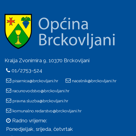
Kralja Zvonimira 9, 10370 Brckovljani
01/2753-524
pisarnica@brckovljani.hr
nacelnik@brckovljani.hr
racunovodstvo@brckovljani.hr
pravna.sluzba@brckovljani.hr
komunalno.redarstvo@brckovljani.hr
Radno vrijeme:
Ponedjeljak, srijeda, četvrtak