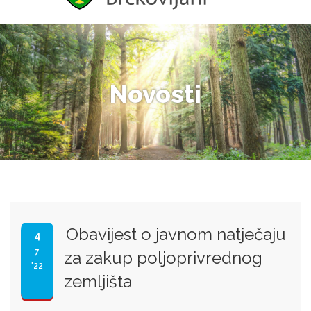
Novosti
Obavijest o javnom natječaju
4
7
za zakup poljoprivrednog
'22
zemljišta