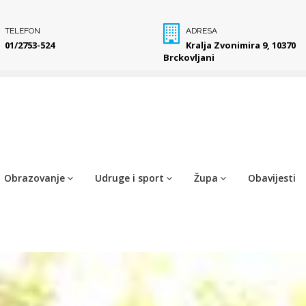
TELEFON
ADRESA
01/2753-524
Kralja Zvonimira 9, 10370
Brckovljani
Obrazovanje
Udruge i sport
Župa
Obavijesti