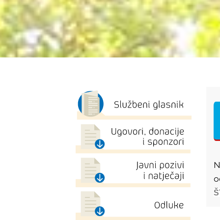
N
o
Š