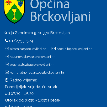
Kralja Zvonimira 9, 10370 Brckovljani
01/2753-524
pisarnica@brckovljani.hr
nacelnik@brckovljani.hr
racunovodstvo@brckovljani.hr
pravna.sluzba@brckovljani.hr
komunalno.redarstvo@brckovljani.hr
Radno vrijeme:
Ponedjeljak, srijeda, četvrtak
od 07:30 - 15:30,
Utorak od 07:30 - 17:30 i petak
od 07:30 - 13:30.