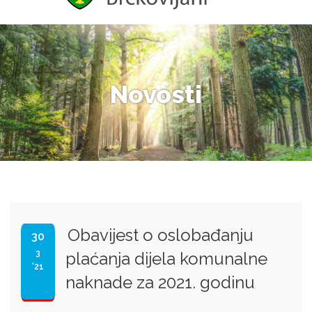
Novosti
Obavijest o oslobađanju
30
3
plaćanja dijela komunalne
'21
naknade za 2021. godinu