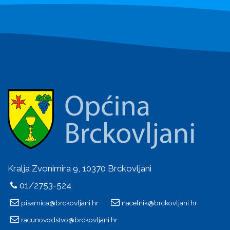
Kralja Zvonimira 9, 10370 Brckovljani
01/2753-524
pisarnica@brckovljani.hr
nacelnik@brckovljani.hr
racunovodstvo@brckovljani.hr