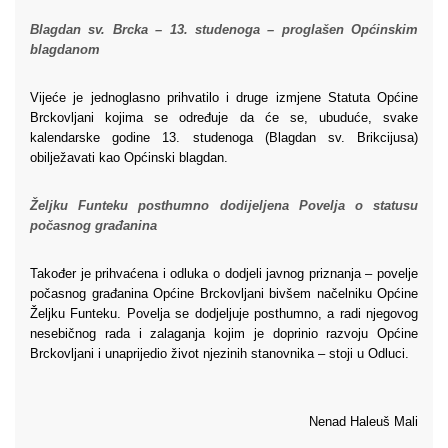
Blagdan sv. Brcka – 13. studenoga – proglašen Općinskim
blagdanom
Vijeće je jednoglasno prihvatilo i druge izmjene Statuta Općine
Brckovljani kojima se određuje da će se, ubuduće, svake
kalendarske godine 13. studenoga (Blagdan sv. Brikcijusa)
obilježavati kao Općinski blagdan.
Željku Funteku posthumno dodijeljena Povelja o statusu
počasnog građanina
Također je prihvaćena i odluka o dodjeli javnog priznanja – povelje
počasnog građanina Općine Brckovljani bivšem načelniku Općine
Željku Funteku. Povelja se dodjeljuje posthumno, a radi njegovog
nesebičnog rada i zalaganja kojim je doprinio razvoju Općine
Brckovljani i unaprijedio život njezinih stanovnika – stoji u Odluci.
Nenad Haleuš Mali