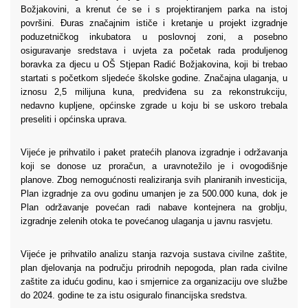
Božjakovini, a krenut će se i s projektiranjem parka na istoj
površini. Đuras značajnim ističe i kretanje u projekt izgradnje
poduzetničkog inkubatora u poslovnoj zoni, a posebno
osiguravanje sredstava i uvjeta za početak rada produljenog
boravka za djecu u OŠ Stjepan Radić Božjakovina, koji bi trebao
startati s početkom sljedeće školske godine. Značajna ulaganja, u
iznosu 2,5 milijuna kuna, predviđena su za rekonstrukciju,
nedavno kupljene, općinske zgrade u koju bi se uskoro trebala
preseliti i općinska uprava.
Vijeće je prihvatilo i paket pratećih planova izgradnje i održavanja
koji se donose uz proračun, a uravnotežilo je i ovogodišnje
planove. Zbog nemogućnosti realiziranja svih planiranih investicija,
Plan izgradnje za ovu godinu umanjen je za 500.000 kuna, dok je
Plan održavanje povećan radi nabave kontejnera na groblju,
izgradnje zelenih otoka te povećanog ulaganja u javnu rasvjetu.
Vijeće je prihvatilo analizu stanja razvoja sustava civilne zaštite,
plan djelovanja na području prirodnih nepogoda, plan rada civilne
zaštite za iduću godinu, kao i smjernice za organizaciju ove službe
do 2024. godine te za istu osiguralo financijska sredstva.