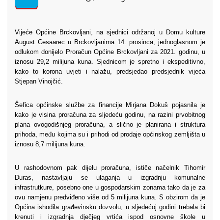
Vijeće Općine Brckovljani, na sjednici održanoj u Domu kulture
August Cesaarec u Brckovljanima 14. prosinca, jednoglasnom je
odlukom donijelo Proračun Općine Brckovljani za 2021. godinu, u
iznosu 29,2 milijuna kuna. Sjednicom je spretno i ekspeditivno,
kako to korona uvjeti i nalažu, predsjedao predsjednik vijeća
Stjepan Vinojčić.
Šefica općinske službe za financije Mirjana Dokuš pojasnila je
kako je visina proračuna za sljedeću godinu, na razini prvobitnog
plana ovogodišnjeg proračuna, a slično je planirana i struktura
prihoda, među kojima su i prihodi od prodaje općinskog zemljišta u
iznosu 8,7 milijuna kuna.
U rashodovnom pak dijelu proračuna, ističe načelnik Tihomir
Đuras, nastavljaju se ulaganja u izgradnju komunalne
infrastrutkure, posebno one u gospodarskim zonama tako da je za
ovu namjenu predviđeno više od 5 milijuna kuna. S obzirom da je
Općina ishodila građevinsku dozvolu, u sljedećoj godini trebala bi
krenuti i izgradnja dječjeg vrtića ispod osnovne škole u