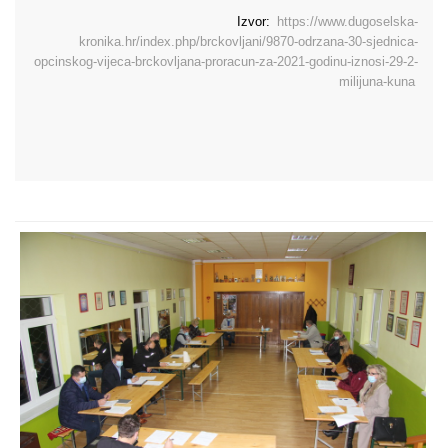
Izvor:
https://www.dugoselska-
kronika.hr/index.php/brckovljani/9870-odrzana-30-sjednica-
opcinskog-vijeca-brckovljana-proracun-za-2021-godinu-iznosi-29-2-
milijuna-kuna