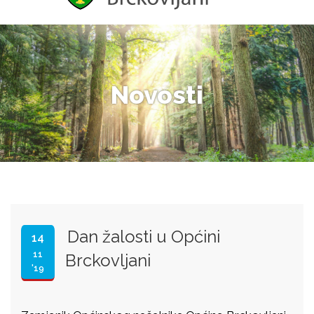
Novosti
Dan žalosti u Općini
14
11
Brckovljani
'19