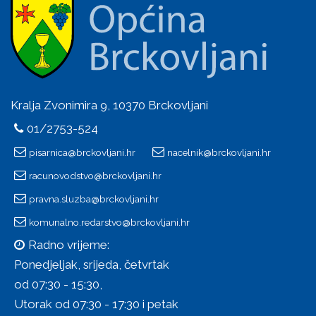
Kralja Zvonimira 9, 10370 Brckovljani
01/2753-524
pisarnica@brckovljani.hr
nacelnik@brckovljani.hr
racunovodstvo@brckovljani.hr
pravna.sluzba@brckovljani.hr
komunalno.redarstvo@brckovljani.hr
Radno vrijeme:
Ponedjeljak, srijeda, četvrtak
od 07:30 - 15:30,
Utorak od 07:30 - 17:30 i petak