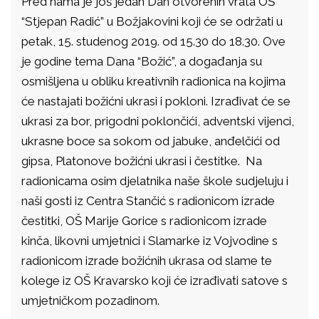
Pred nama je još jedan Dan otvorenih vrata OŠ
“Stjepan Radić” u Božjakovini koji će se održati u
petak, 15. studenog 2019. od 15.30 do 18.30. Ove
je godine tema Dana “Božić”, a događanja su
osmišljena u obliku kreativnih radionica na kojima
će nastajati božićni ukrasi i pokloni. Izrađivat će se
ukrasi za bor, prigodni poklončići, adventski vijenci,
ukrasne boce sa sokom od jabuke, anđelčići od
gipsa, Platonove božićni ukrasi i čestitke. Na
radionicama osim djelatnika naše škole sudjeluju i
naši gosti iz Centra Stančić s radionicom izrade
čestitki, OŠ Marije Gorice s radionicom izrade
kinča, likovni umjetnici i Slamarke iz Vojvodine s
radionicom izrade božićnih ukrasa od slame te
kolege iz OŠ Kravarsko koji će izrađivati satove s
umjetničkom pozadinom.