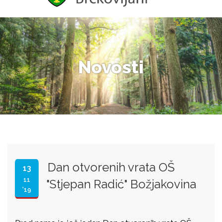
Novosti
Dan otvorenih vrata OŠ
13
11
"Stjepan Radić" Božjakovina
'19