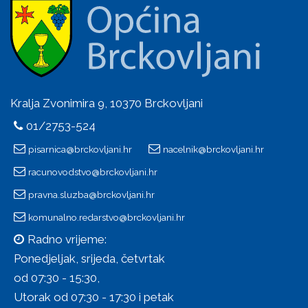
Kralja Zvonimira 9, 10370 Brckovljani
01/2753-524
pisarnica@brckovljani.hr
nacelnik@brckovljani.hr
racunovodstvo@brckovljani.hr
pravna.sluzba@brckovljani.hr
komunalno.redarstvo@brckovljani.hr
Radno vrijeme:
Ponedjeljak, srijeda, četvrtak
od 07:30 - 15:30,
Utorak od 07:30 - 17:30 i petak