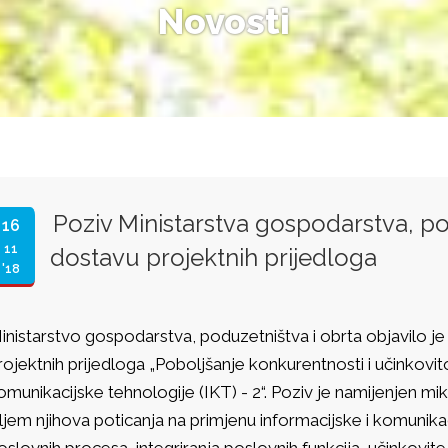
Novosti
Poziv Ministarstva gospodarstva, po
16
11
dostavu projektnih prijedloga
'18
inistarstvo gospodarstva, poduzetništva i obrta objavilo j
rojektnih prijedloga „Poboljšanje konkurentnosti i učinkovit
omunikacijske tehnologije (IKT) - 2“. Poziv je namijenjen m
iljem njihova poticanja na primjenu informacijske i komunika
oslovnih procesa, integriranja poslovnih funkcija, učinkovite