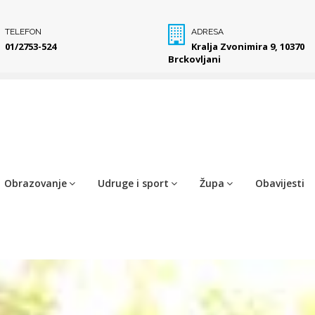
TELEFON
ADRESA
01/2753-524
Kralja Zvonimira 9, 10370
Brckovljani
Obrazovanje
Udruge i sport
Župa
Obavijesti