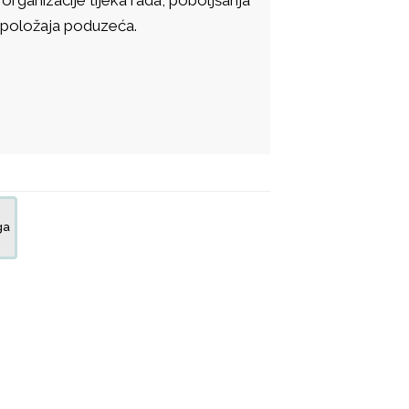
og položaja poduzeća.
ga