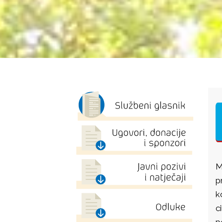
M
p
k
c
p