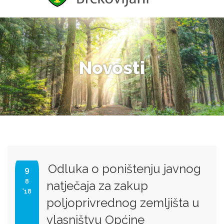
Novosti
Odluka o poništenju javnog
9
8
natječaja za zakup
'18
poljoprivrednog zemljišta u
vlasništvu Općine