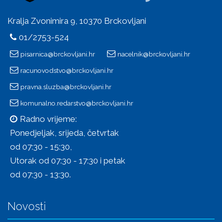
Kralja Zvonimira 9, 10370 Brckovljani
01/2753-524
pisarnica@brckovljani.hr
nacelnik@brckovljani.hr
racunovodstvo@brckovljani.hr
pravna.sluzba@brckovljani.hr
komunalno.redarstvo@brckovljani.hr
Radno vrijeme:
Ponedjeljak, srijeda, četvrtak
od 07:30 - 15:30,
Utorak od 07:30 - 17:30 i petak
od 07:30 - 13:30.
Novosti