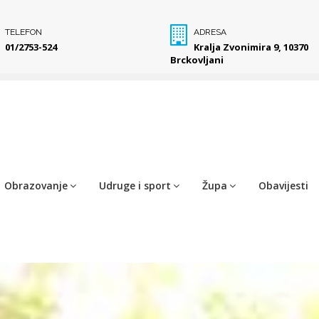
TELEFON
ADRESA
01/2753-524
Kralja Zvonimira 9, 10370
Brckovljani
Obrazovanje
Udruge i sport
Župa
Obavijesti