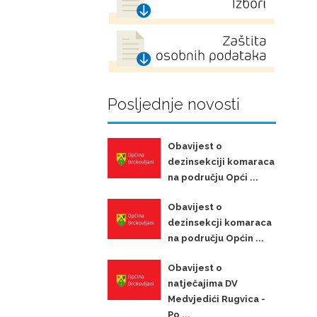
Posljednje novosti
Obavijest o
dezinsekciji komaraca
na području Opći ...
Obavijest o
dezinsekcji komaraca
na području Općin ...
Obavijest o
natječajima DV
Medvjedići Rugvica -
Po ...