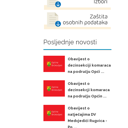
Posljednje novosti
Obavijest o
dezinsekciji komaraca
na području Opći ...
Obavijest o
dezinsekcji komaraca
na području Općin ...
Obavijest o
natječajima DV
Medvjedići Rugvica -
Po ...