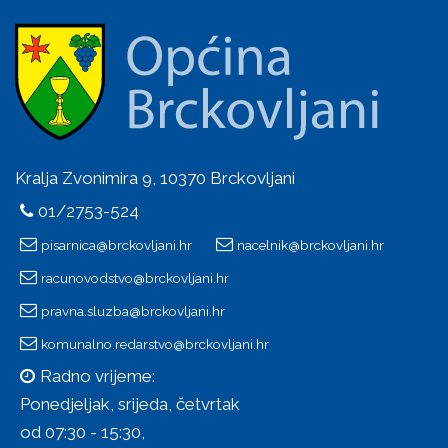
Kralja Zvonimira 9, 10370 Brckovljani
01/2753-524
pisarnica@brckovljani.hr
nacelnik@brckovljani.hr
racunovodstvo@brckovljani.hr
pravna.sluzba@brckovljani.hr
komunalno.redarstvo@brckovljani.hr
Radno vrijeme:
Ponedjeljak, srijeda, četvrtak
od 07:30 - 15:30,