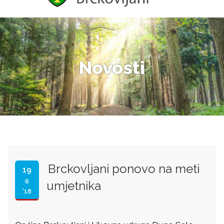
Novosti
Brckovljani ponovo na meti
19
6
umjetnika
'18