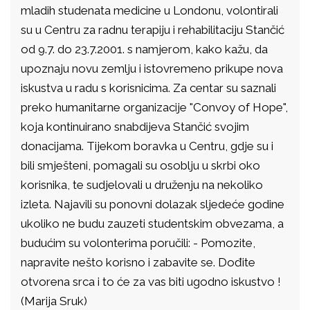
mladih studenata medicine u Londonu, volontirali
su u Centru za radnu terapiju i rehabilitaciju Stančić
od 9.7. do 23.7.2001. s namjerom, kako kažu, da
upoznaju novu zemlju i istovremeno prikupe nova
iskustva u radu s korisnicima. Za centar su saznali
preko humanitarne organizacije "Convoy of Hope",
koja kontinuirano snabdijeva Stančić svojim
donacijama. Tijekom boravka u Centru, gdje su i
bili smješteni, pomagali su osoblju u skrbi oko
korisnika, te sudjelovali u druženju na nekoliko
izleta. Najavili su ponovni dolazak sljedeće godine
ukoliko ne budu zauzeti studentskim obvezama, a
budućim su volonterima poručili: - Pomozite,
napravite nešto korisno i zabavite se. Dođite
otvorena srca i to će za vas biti ugodno iskustvo !
(Marija Sruk)