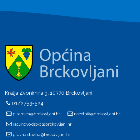
Kralja Zvonimira 9, 10370 Brckovljani
01/2753-524
pisarnica@brckovljani.hr
nacelnik@brckovljani.hr
racunovodstvo@brckovljani.hr
pravna.sluzba@brckovljani.hr