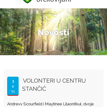
Novosti
VOLONTERI U CENTRU
3
8
STANČIĆ
'01
Andrevv Scourfield i Maytinee Lilaonitkul, dvoje