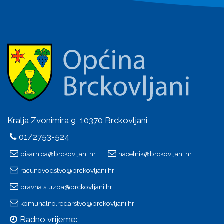
Kralja Zvonimira 9, 10370 Brckovljani
01/2753-524
pisarnica@brckovljani.hr
nacelnik@brckovljani.hr
racunovodstvo@brckovljani.hr
pravna.sluzba@brckovljani.hr
komunalno.redarstvo@brckovljani.hr
Radno vrijeme: