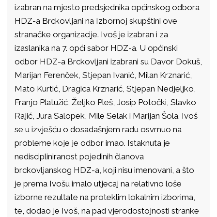
izabran na mjesto predsjednika općinskog odbora
HDZ-a Brckovljani na Izbornoj skupštini ove
stranačke organizacije. Ivoš je izabran i za
izaslanika na 7. opći sabor HDZ-a. U općinski
odbor HDZ-a Brckovljani izabrani su Davor Dokuš,
Marijan Ferenček, Stjepan Ivanić, Milan Krznarić,
Mato Kurtić, Dragica Krznarić, Stjepan Nedjeljko,
Franjo Platužić, Željko Pleš, Josip Potočki, Slavko
Rajić, Jura Salopek, Mile Selak i Marijan Šola. Ivoš
se u izvješću o dosadašnjem radu osvrnuo na
probleme koje je odbor imao. Istaknuta je
nediscipliniranost pojedinih članova
brckovljanskog HDZ-a, koji nisu imenovani, a što
je prema Ivošu imalo utjecaj na relativno loše
izborne rezultate na proteklim lokalnim izborima,
te, dodao je Ivoš, na pad vjerodostojnosti stranke