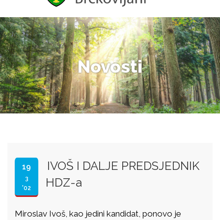
Novosti
IVOŠ I DALJE PREDSJEDNIK
19
3
HDZ-a
'02
Miroslav Ivoš, kao jedini kandidat, ponovo je