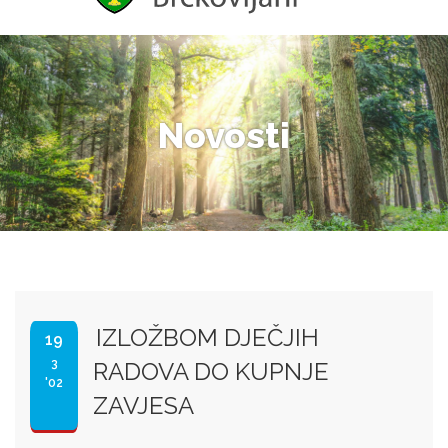
Novosti
IZLOŽBOM DJEČJIH
19
3
RADOVA DO KUPNJE
'02
ZAVJESA