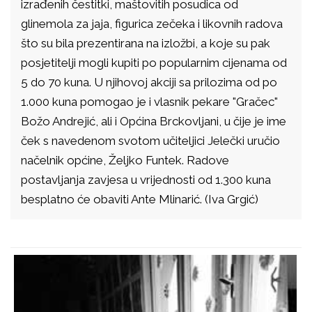
izrađenih čestitki, maštovitih posudica od
glinemola za jaja, figurica zečeka i likovnih radova
što su bila prezentirana na izložbi, a koje su pak
posjetitelji mogli kupiti po popularnim cijenama od
5 do 70 kuna. U njihovoj akciji sa prilozima od po
1.000 kuna pomogao je i vlasnik pekare "Gračec"
Božo Andrejić, ali i Općina Brckovljani, u čije je ime
ček s navedenom svotom učiteljici Jelečki uručio
načelnik općine, Željko Funtek. Radove
postavljanja zavjesa u vrijednosti od 1.300 kuna
besplatno će obaviti Ante Mlinarić. (Iva Grgić)