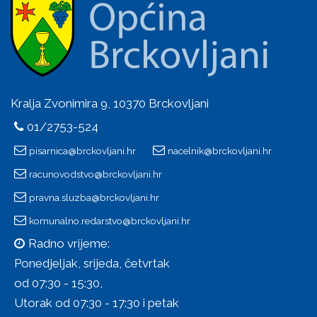
Kralja Zvonimira 9, 10370 Brckovljani
01/2753-524
pisarnica@brckovljani.hr
nacelnik@brckovljani.hr
racunovodstvo@brckovljani.hr
pravna.sluzba@brckovljani.hr
komunalno.redarstvo@brckovljani.hr
Radno vrijeme:
Ponedjeljak, srijeda, četvrtak
od 07:30 - 15:30,
Utorak od 07:30 - 17:30 i petak