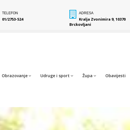
TELEFON
ADRESA
01/2753-524
Kralja Zvonimira 9, 10370
Brckovljani
Obrazovanje
Udruge i sport
Župa
Obavijesti