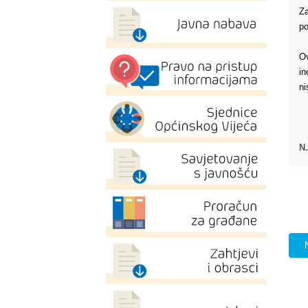
Za
po
Ov
in
ni
N