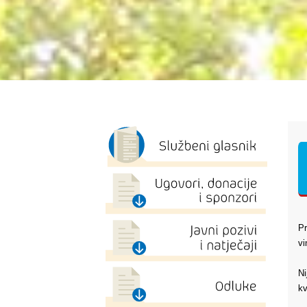
Pr
vi
Ni
kv