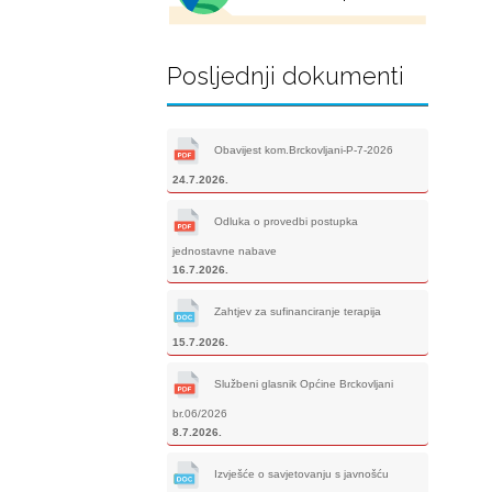
Posljednji dokumenti
Obavijest kom.Brckovljani-P-7-2026
24.7.2026.
Odluka o provedbi postupka
jednostavne nabave
16.7.2026.
Zahtjev za sufinanciranje terapija
15.7.2026.
Službeni glasnik Općine Brckovljani
br.06/2026
8.7.2026.
Izvješće o savjetovanju s javnošću