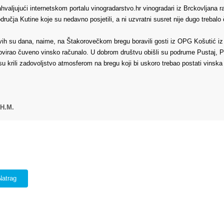
hvaljujući internetskom portalu vinogradarstvo.hr vinogradari iz Brckovljana ra
dručja Kutine koje su nedavno posjetili, a ni uzvratni susret nije dugo trebalo
ih su dana, naime, na Štakorovečkom bregu boravili gosti iz OPG Košutić iz Ku
ovirao čuveno vinsko računalo. U dobrom društvu obišli su podrume Pustaj, Pa
su krili zadovoljstvo atmosferom na bregu koji bi uskoro trebao postati vinska 
.H.M.
Natrag