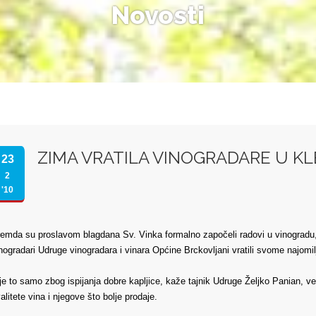
Novosti
ZIMA VRATILA VINOGRADARE U KL
23
2
'10
emda su proslavom blagdana Sv. Vinka formalno započeli radovi u vinogradu, v
nogradari Udruge vinogradara i vinara Općine Brckovljani vratili svome najomi
je to samo zbog ispijanja dobre kapljice, kaže tajnik Udruge Željko Panian, v
alitete vina i njegove što bolje prodaje.