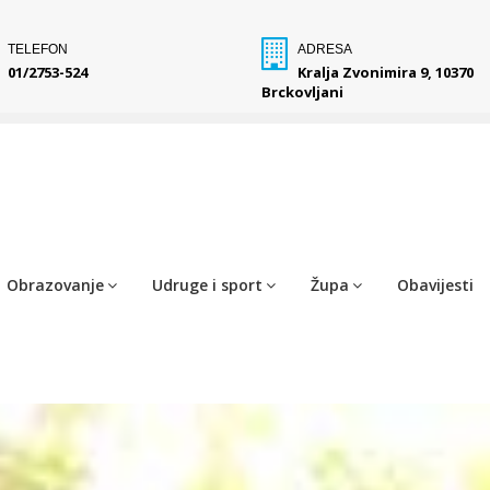
TELEFON
ADRESA
01/2753-524
Kralja Zvonimira 9, 10370
Brckovljani
Obrazovanje
Udruge i sport
Župa
Obavijesti