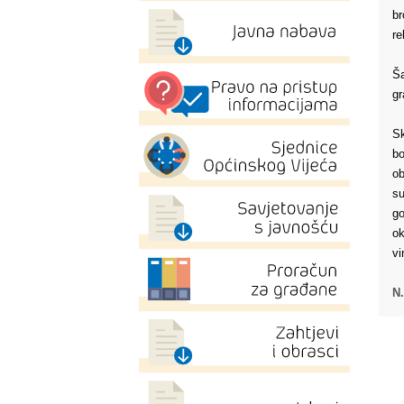
br
re
Ša
gr
Sk
bo
ob
su
go
ok
vi
N