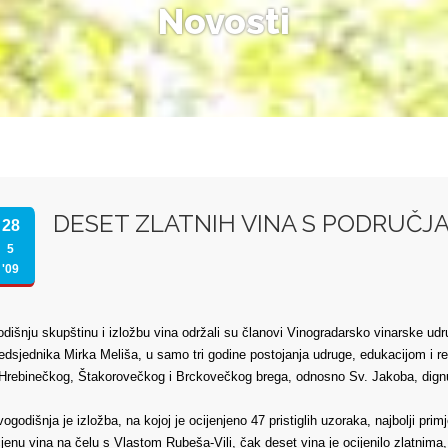
Novosti
DESET ZLATNIH VINA S PODRUČJ
28
5
'09
dišnju skupštinu i izložbu vina održali su članovi Vinogradarsko vinarske ud
edsjednika Mirka Meliša, u samo tri godine postojanja udruge, edukacijom i re
Hrebinečkog, Štakorovečkog i Brckovečkog brega, odnosno Sv. Jakoba, dignu
ogodišnja je izložba, na kojoj je ocijenjeno 47 pristiglih uzoraka, najbolji pr
jenu vina na čelu s Vlastom Rubeša-Vili, čak deset vina je ocijenilo zlatnima,