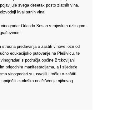
pojavljuje svega desetak posto zlatnih vina,
izvodnji kvalitetnih vina.
i vinogradar Orlando Sesan s rajnskim rizlingom i
 graševinom.
u stručna predavanja o zaštiti vinove loze od
stručno edukacijsko putovanje na Plešivicu, te
 vinogradari s područja općine Brckovljani
gim prigodnim manifestacijama, a i sljedeće
ma vinogradari su usvojili i točku o zaštiti
li spriječili ekološko onečišćenje njihovog