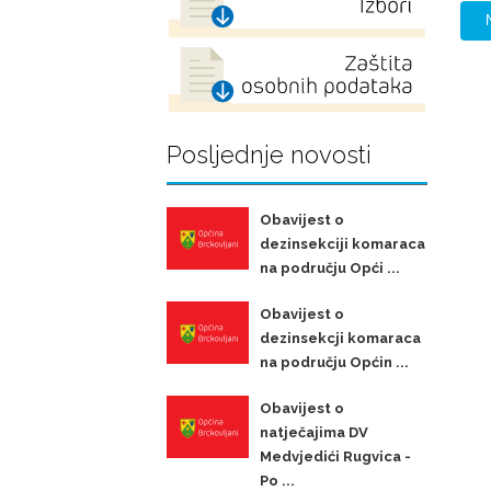
Posljednje novosti
Obavijest o
dezinsekciji komaraca
na području Opći ...
Obavijest o
dezinsekcji komaraca
na području Općin ...
Obavijest o
natječajima DV
Medvjedići Rugvica -
Po ...