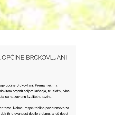
A OPĆINE BRCKOVLJANI
ruge općine Brckovljani. Prema riječima
dovitom organizacijom kušanja, te izložbi, vina
ta su na zavidnu kvalitetnu razinu.
imjer tome. Naime, respektabilno povjerenstvo za
 dok ih je dvanaest dobilo srebrnu, a još deset