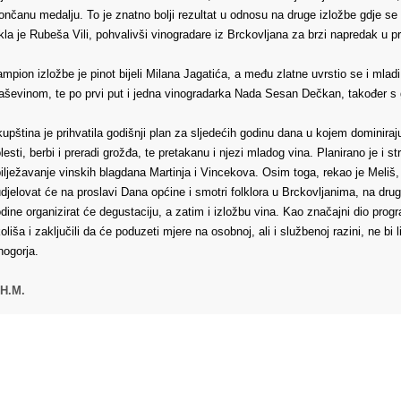
ončanu medalju. To je znatno bolji rezultat u odnosu na druge izložbe gdje se 
kla je Rubeša Vili, pohvalivši vinogradare iz Brckovljana za brzi napredak u pro
mpion izložbe je pinot bijeli Milana Jagatića, a među zlatne uvrstio se i mlad
aševinom, te po prvi put i jedna vinogradarka Nada Sesan Dečkan, također s
upština je prihvatila godišnji plan za sljedećih godinu dana u kojem dominiraj
lesti, berbi i preradi grožđa, te pretakanu i njezi mladog vina. Planirano je i 
ilježavanje vinskih blagdana Martinja i Vincekova. Osim toga, rekao je Meliš,
djelovat će na proslavi Dana općine i smotri folklora u Brckovljanima, na dru
dine organizirat će degustaciju, a zatim i izložbu vina. Kao značajni dio progra
oliša i zaključili da će poduzeti mjere na osobnoj, ali i službenoj razini, ne bi 
nogorja.
.H.M.