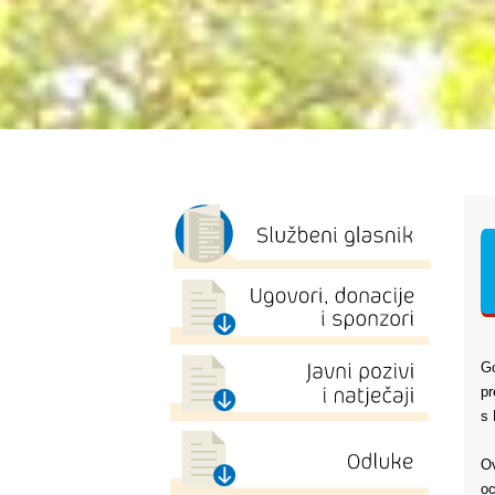
Go
pr
s 
Ov
oc