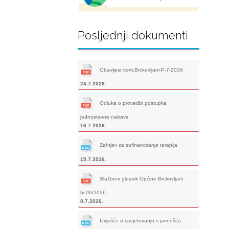
Posljednji dokumenti
Obavijest kom.Brckovljani-P-7-2026
24.7.2026.
Odluka o provedbi postupka
jednostavne nabave
16.7.2026.
Zahtjev za sufinanciranje terapija
15.7.2026.
Službeni glasnik Općine Brckovljani
br.06/2026
8.7.2026.
Izvješće o savjetovanju s javnošću