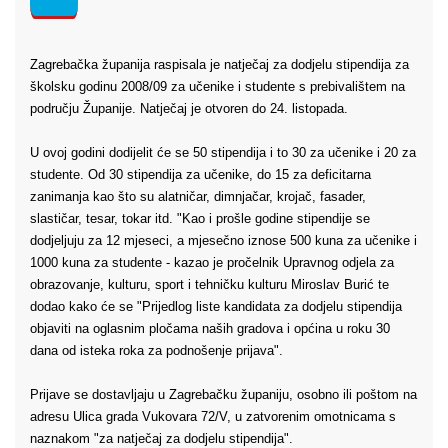
Zagrebačka županija raspisala je natječaj za dodjelu stipendija za
školsku godinu 2008/09 za učenike i studente s prebivalištem na
području Županije. Natječaj je otvoren do 24. listopada.
U ovoj godini dodijelit će se 50 stipendija i to 30 za učenike i 20 za
studente. Od 30 stipendija za učenike, do 15 za deficitarna
zanimanja kao što su alatničar, dimnjačar, krojač, fasader,
slastičar, tesar, tokar itd. "Kao i prošle godine stipendije se
dodjeljuju za 12 mjeseci, a mjesečno iznose 500 kuna za učenike i
1000 kuna za studente - kazao je pročelnik Upravnog odjela za
obrazovanje, kulturu, sport i tehničku kulturu Miroslav Burić te
dodao kako će se "Prijedlog liste kandidata za dodjelu stipendija
objaviti na oglasnim pločama naših gradova i općina u roku 30
dana od isteka roka za podnošenje prijava".
Prijave se dostavljaju u Zagrebačku županiju, osobno ili poštom na
adresu Ulica grada Vukovara 72/V, u zatvorenim omotnicama s
naznakom "za natječaj za dodjelu stipendija".