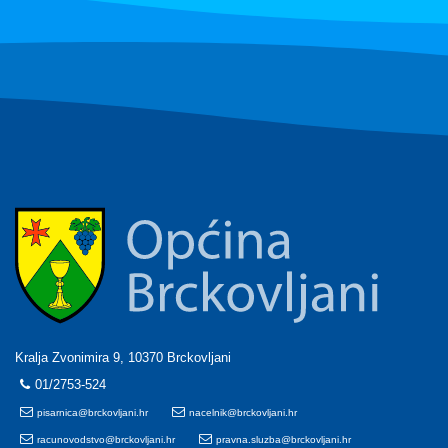
Kralja Zvonimira 9, 10370 Brckovljani
01/2753-524
pisarnica@brckovljani.hr
nacelnik@brckovljani.hr
racunovodstvo@brckovljani.hr
pravna.sluzba@brckovljani.hr