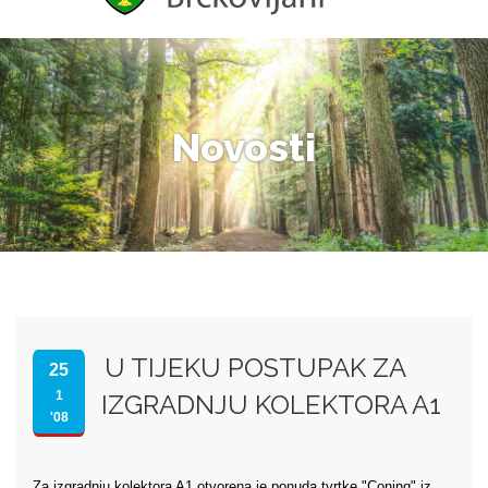
Novosti
U TIJEKU POSTUPAK ZA
25
1
IZGRADNJU KOLEKTORA A1
'08
Za izgradnju kolektora A1 otvorena je ponuda tvrtke "Coning" iz