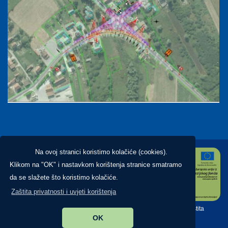
Na ovoj stranici koristimo kolačiće (cookies).
Klikom na "OK" i nastavkom korištenja stranice smatramo
da se slažete što koristimo kolačiće.
Zaštita privatnosti i uvjeti korištenja
Copyright ©2026. Općina Brckovljani, All Rights Reserved |
Zaštita
OK
privatnosti
|
Digitalna pristupačnost