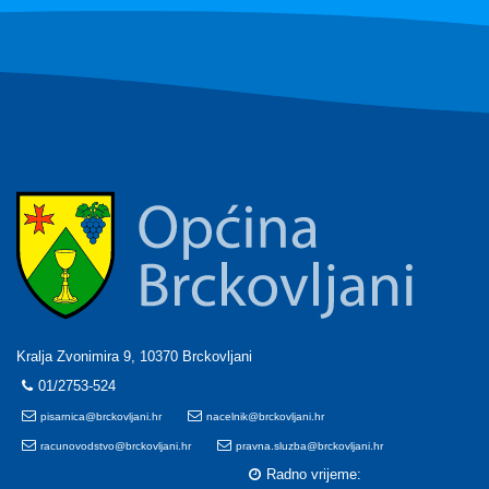
Kralja Zvonimira 9, 10370 Brckovljani
01/2753-524
pisarnica@brckovljani.hr
nacelnik@brckovljani.hr
racunovodstvo@brckovljani.hr
pravna.sluzba@brckovljani.hr
Radno vrijeme: