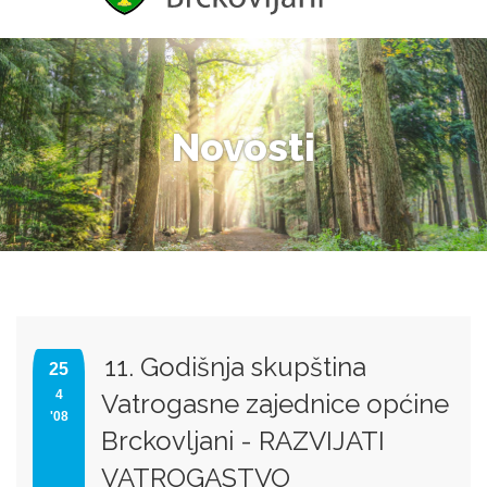
Novosti
11. Godišnja skupština
25
4
Vatrogasne zajednice općine
'08
Brckovljani - RAZVIJATI
VATROGASTVO