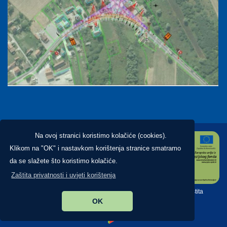
Na ovoj stranici koristimo kolačiće (cookies).
Klikom na "OK" i nastavkom korištenja stranice smatramo
da se slažete što koristimo kolačiće.
Zaštita privatnosti i uvjeti korištenja
Copyright ©2026. Općina Brckovljani, All Rights Reserved |
Zaštita
OK
privatnosti
|
Digitalna pristupačnost
Izrada:
Pikant.hr