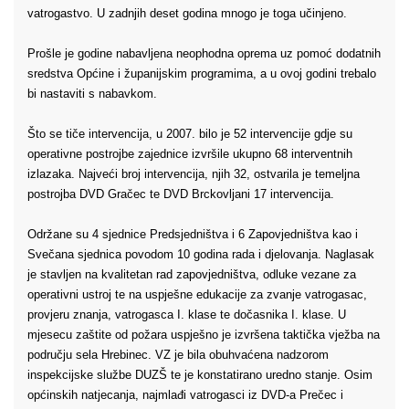
vatrogastvo. U zadnjih deset godina mnogo je toga učinjeno.
Prošle je godine nabavljena neophodna oprema uz pomoć dodatnih
sredstva Općine i županijskim programima, a u ovoj godini trebalo
bi nastaviti s nabavkom.
Što se tiče intervencija, u 2007. bilo je 52 intervencije gdje su
operativne postrojbe zajednice izvršile ukupno 68 interventnih
izlazaka. Najveći broj intervencija, njih 32, ostvarila je temeljna
postrojba DVD Gračec te DVD Brckovljani 17 intervencija.
Održane su 4 sjednice Predsjedništva i 6 Zapovjedništva kao i
Svečana sjednica povodom 10 godina rada i djelovanja. Naglasak
je stavljen na kvalitetan rad zapovjedništva, odluke vezane za
operativni ustroj te na uspješne edukacije za zvanje vatrogasac,
provjeru znanja, vatrogasca I. klase te dočasnika I. klase. U
mjesecu zaštite od požara uspješno je izvršena taktička vježba na
području sela Hrebinec. VZ je bila obuhvaćena nadzorom
inspekcijske službe DUZŠ te je konstatirano uredno stanje. Osim
općinskih natjecanja, najmlađi vatrogasci iz DVD-a Prečec i