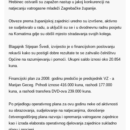
Hrebinec ostvarili su zapažen nastup u jakoj konkurenciji na
natjecanju vatrogasne mladeži Zagrebačke županije.
Obveze prema županijskoj zajednici uredno su izvršene, aktivno
se sudjelovalo u radu, a uključili su se i u dvodnevnu radnu posjetu
na Kornatima gdje su obišli mjesto stradavanja svojih kolega.
Blagajnik Stjepan Švedi, izvijestio je o financijskom poslovanju
rekavši kako su postigli dobre rezultate te se zahvalio čelništvu
Općine na razumijevanju i pomoći. Ukupni saldo iznosi oko 20.854
kuna.
Financijski plan za 2008. godinu predočio je predsjednik VZ - a
Marijan Geceg. Prihodi iznose 416.000 kuna, rashodi 177.000
kuna, a rashodi transfera DVD-ova 239.000 kuna.
Po prijedlogu operativnog plana za ovu godinu neke od aktivnosti
su obrazovanja, sudjelovanje na natjecanjima, donošenje
četverogodišnjeg plana razvoja i opremanja vatrogasne zajednice
kao i izrada elaborata operativnog djelovanja zajednice sukladno
planu i procjeni.