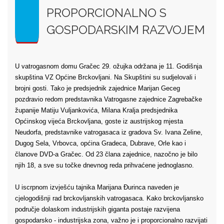
PROPORCIONALNO S
GOSPODARSKIM RAZVOJEM
U vatrogasnom domu Gračec 29. ožujka održana je 11. Godišnja
skupština VZ Općine Brckovljani. Na Skupštini su sudjelovali i
brojni gosti. Tako je predsjednik zajednice Marijan Geceg
pozdravio redom predstavnika Vatrogasne zajednice Zagrebačke
županije Matiju Vuljankovića, Milana Kralja predsjednika
Općinskog vijeća Brckovljana, goste iz austrijskog mjesta
Neudorfa, predstavnike vatrogasaca iz gradova Sv. Ivana Zeline,
Dugog Sela, Vrbovca, općina Gradeca, Dubrave, Orle kao i
članove DVD-a Gračec. Od 23 člana zajednice, nazočno je bilo
njih 18, a sve su točke dnevnog reda prihvaćene jednoglasno.
U iscrpnom izvješću tajnika Marijana Đurinca naveden je
cjelogodišnji rad brckovljanskih vatrogasaca. Kako brckovljansko
područje dolaskom industrijskih giganta postaje razvijena
gospodarsko - industrijska zona, važno je i proporcionalno razvijati