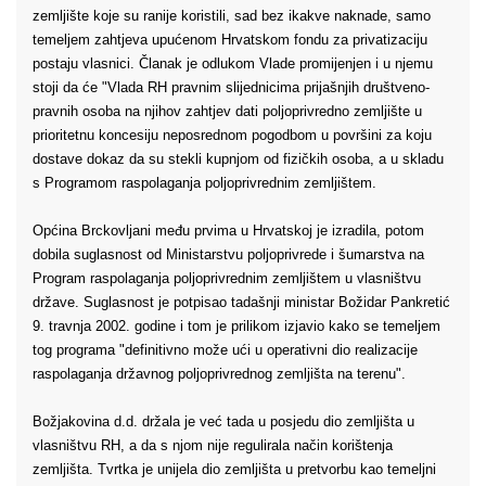
zemljište koje su ranije koristili, sad bez ikakve naknade, samo
temeljem zahtjeva upućenom Hrvatskom fondu za privatizaciju
postaju vlasnici. Članak je odlukom Vlade promijenjen i u njemu
stoji da će "Vlada RH pravnim slijednicima prijašnjih društveno-
pravnih osoba na njihov zahtjev dati poljoprivredno zemljište u
prioritetnu koncesiju neposrednom pogodbom u površini za koju
dostave dokaz da su stekli kupnjom od fizičkih osoba, a u skladu
s Programom raspolaganja poljoprivrednim zemljištem.
Općina Brckovljani među prvima u Hrvatskoj je izradila, potom
dobila suglasnost od Ministarstvu poljoprivrede i šumarstva na
Program raspolaganja poljoprivrednim zemljištem u vlasništvu
države. Suglasnost je potpisao tadašnji ministar Božidar Pankretić
9. travnja 2002. godine i tom je prilikom izjavio kako se temeljem
tog programa "definitivno može ući u operativni dio realizacije
raspolaganja državnog poljoprivrednog zemljišta na terenu".
Božjakovina d.d. držala je već tada u posjedu dio zemljišta u
vlasništvu RH, a da s njom nije regulirala način korištenja
zemljišta. Tvrtka je unijela dio zemljišta u pretvorbu kao temeljni