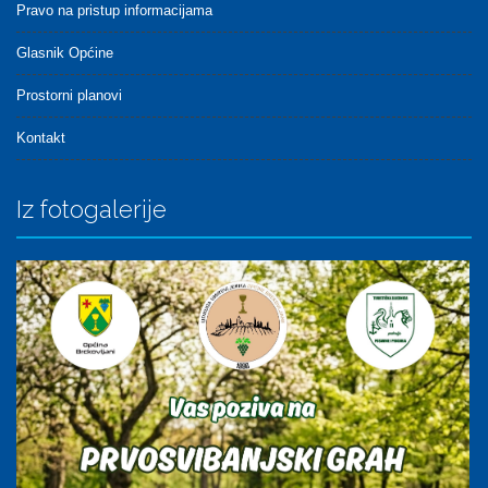
Pravo na pristup informacijama
Glasnik Općine
Prostorni planovi
Kontakt
Iz fotogalerije