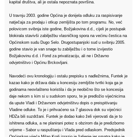
kapital društva, ali je ostala nepoznata površina.
U travnju 2003. godine Općina je donijela odluku za raspisivanje
natječaja za prodaju i otkup zemljišta po tom programu. No, već
polovicom svibnja iste godine, Božjakovina d.d., cijeli je postupak
blokirala stavivši zabilježbu vlasničkog spora na većinu čestica na
Općinskom sudu Dugo Selo. Drugostupanjski sud u svibnju 2005.
godine stavio je van snage tu zabilježbu i o tome izvijestio
Božjakovinu d.d. i Fond za privatizaciju, ali ne i Državno
odvjetništvo i Općinu Brckovljani.
Navodeći ovu kronologiju i ostalu prepisku s nadležnima, Funtek je
kazao kako je država dala u koncesiju zemljište tvrtki koja ga je
godinama neovlašteno koristila i da je neobično što se koncesija
daje nekom s kim si u sudskom sporu, te je predložio vijećnicima
da upute Vladi i Državnom odvjetništvu dopis o preispitivanju
Vladine odluke. To je i prihvaćeno sa 7 glasova dok su vijećnici
HDZa bili suzdržani. Funtek je dodao kako želi vjerovati da je to
ishitrena odluka, a ne planirani potez s obzirom da je predizborno
vrijeme - Sabor u raspuštanju i Vlada pred odlaskom. Predsjednik
Općinskog vijeća Milan Kralj izrazio je žaljenje jer smatra kako je