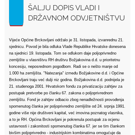
ŠALJU DOPIS VLADI I
DRŽAVNOM ODVJETNIŠTVU
Vijeće Općine Brckovljani održalo je 31. listopada, izvanrednu 21.
sjednicu. Povod je bila odluka Vlade Republike Hrvatske donesena
na sjednici 19. listopada. Tom se odlukom daje poljoprivredno
zemljište u vlasništvu RH društvu Božjakovina d.d. u prioritetnu
koncesiju, neposrednom pogodbom. Radi se o nešto manje od
1.000 ha zemljišta. "Natezanja" između Božjakovine d.d. i Općine
Brckovljani traju već dulji niz godina. Božjakovina d.d. podnijela je
21. studenoga 2001. Hrvatskom fondu za privatizaciju zahtjev za
postupak pretvorbe po članku 67. zakona o poljoprivrednom
zemljištu. Fond je zahtjev odbacio zbog nenadležnosti provođenja
spomenutog članka jer poljoprivredno zemljište od 24. srpnja 1991.
godine više nije društveni kapital, već imovina poznatog vlasnika,
a to je RH. Općina Brckovljani je pokrenula postupak za ocjenu
ustavnosti i zakonitosti spomenutog članka 67. jer se tim člankom
bivšim poljoprivredno - industrijskim kombinatima omogućuje da