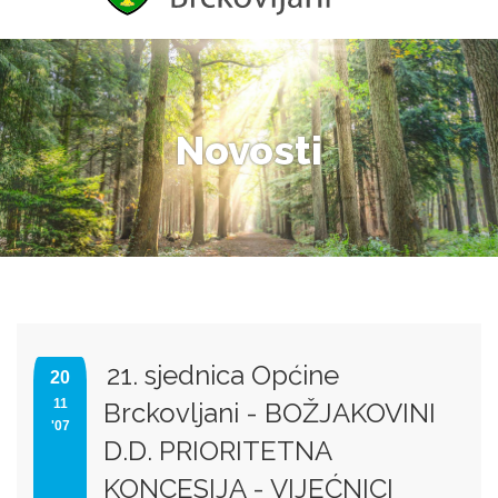
Novosti
21. sjednica Općine
20
11
Brckovljani - BOŽJAKOVINI
'07
D.D. PRIORITETNA
KONCESIJA - VIJEĆNICI