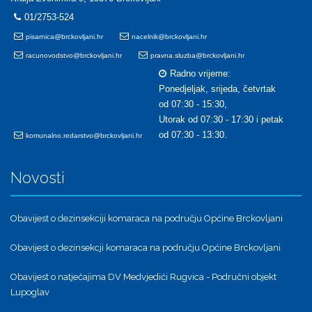
01/2753-524
pisarnica@brckovljani.hr
nacelnik@brckovljani.hr
racunovodstvo@brckovljani.hr
pravna.sluzba@brckovljani.hr
Radno vrijeme:
Ponedjeljak, srijeda, četvrtak
od 07:30 - 15:30,
Utorak od 07:30 - 17:30 i petak
od 07:30 - 13:30.
komunalno.redarstvo@brckovljani.hr
Novosti
Obavijest o dezinsekciji komaraca na području Općine Brckovljani
Obavijest o dezinsekcji komaraca na području Općine Brckovljani
Obavijest o natječajima DV Medvjedići Rugvica - Područni objekt
Lupoglav