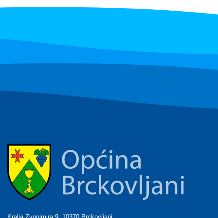
Kralja Zvonimira 9, 10370 Brckovljani