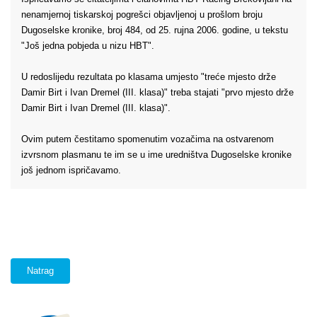
nenamjernoj tiskarskoj pogrešci objavljenoj u prošlom broju
Dugoselske kronike, broj 484, od 25. rujna 2006. godine, u tekstu
"Još jedna pobjeda u nizu HBT".
U redoslijedu rezultata po klasama umjesto "treće mjesto drže
Damir Birt i Ivan Dremel (III. klasa)" treba stajati "prvo mjesto drže
Damir Birt i Ivan Dremel (III. klasa)".
Ovim putem čestitamo spomenutim vozačima na ostvarenom
izvrsnom plasmanu te im se u ime uredništva Dugoselske kronike
još jednom ispričavamo.
Natrag