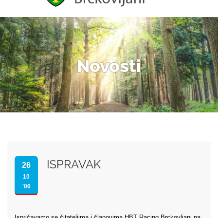
Novosti
ISPRAVAK
26
10
'06
Ispričavamo se čitateljima i članovima HBT Racing Brckovljani na