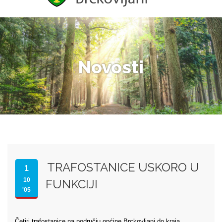
Novosti
TRAFOSTANICE USKORO U
1
10
FUNKCIJI
'05
Četiri trafostanice na području općine Brckovljani do kraja