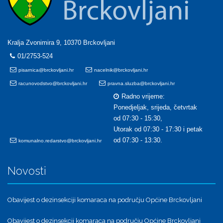
Kralja Zvonimira 9, 10370 Brckovljani
01/2753-524
pisarnica@brckovljani.hr
nacelnik@brckovljani.hr
racunovodstvo@brckovljani.hr
pravna.sluzba@brckovljani.hr
Radno vrijeme:
Ponedjeljak, srijeda, četvrtak
od 07:30 - 15:30,
Utorak od 07:30 - 17:30 i petak
od 07:30 - 13:30.
komunalno.redarstvo@brckovljani.hr
Novosti
Obavijest o dezinsekciji komaraca na području Općine Brckovljani
Obavijest o dezinsekcji komaraca na području Općine Brckovljani