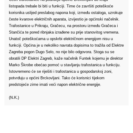
listopada trebale bi biti u funkciji. Time će završiti poteškoće
korisnika uslijed preslabog napona koji, između ostaloga, uzrokuje
česte kvarove električnih aparata, izvijestio je općinski načelnik.
Trafostanice u Prikraju, Gračecu, na prostoru između Gračeca i
Stančića te pored ribnjaka izrađene su prije stanovitog vremena.
Unatoč poteškoćama u opskrbi električnom energijom nisu u
funkciji. Općina je u nekoliko navrata dopisima to tražila od Elektre
Zagreba pogon Dugo Selo, no nije bilo odgovora. Stoga su se
obratili DP Elektri Zagreb, kaže načelnik Funtek kojemu je direktor
Marko Škrobe obećao pomoć u stavljanju trafostanica u funkciju.
Istovremeno će se riješiti i trafostanica u gospodarskoj zoni,
potvrđuju u općini Brckovljani. Tako će korisnici tijekom
predstojeće zime imati veći napon električne energije.
(
N.K.
)