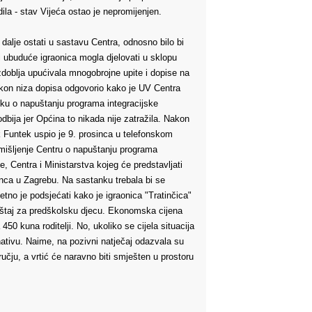
dila - stav Vijeća ostao je nepromijenjen.
i dalje ostati u sastavu Centra, odnosno bilo bi
 ubuduće igraonica mogla djelovati u sklopu
zdoblja upućivala mnogobrojne upite i dopise na
nakon niza dopisa odgovorio kako je UV Centra
luku o napuštanju programa integracijske
dbija jer Općina to nikada nije zatražila. Nakon
k Funtek uspio je 9. prosinca u telefonskom
 mišljenje Centru o napuštanju programa
, Centra i Ministarstva kojeg će predstavljati
sinca u Zagrebu. Na sastanku trebala bi se
tno je podsjećati kako je igraonica "Tratinčica"
mještaj za predškolsku djecu. Ekonomska cijena
0 kuna roditelji. No, ukoliko se cijela situacija
rnativu. Naime, na pozivni natječaj odazvala su
dručju, a vrtić će naravno biti smješten u prostoru