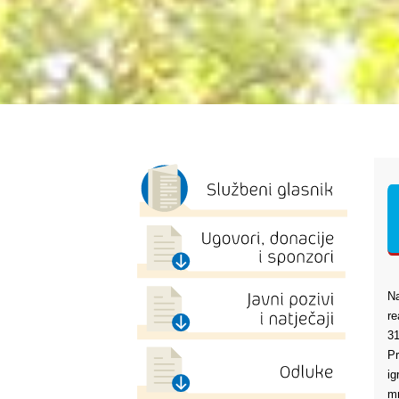
Na
re
31
Pr
ig
mn