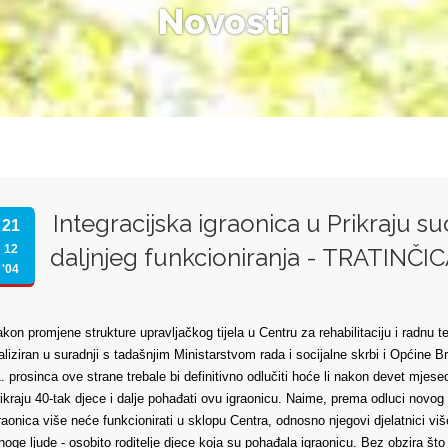
Novosti
Integracijska igraonica u Prikraju
21
12
daljnjeg funkcioniranja - TRATINČICA
'04
kon promjene strukture upravljačkog tijela u Centru za rehabilitaciju i radnu te
aliziran u suradnji s tadašnjim Ministarstvom rada i socijalne skrbi i Općine B
. prosinca ove strane trebale bi definitivno odlučiti hoće li nakon devet mjesec
ikraju 40-tak djece i dalje pohađati ovu igraonicu. Naime, prema odluci novo
raonica više neće funkcionirati u sklopu Centra, odnosno njegovi djelatnici viš
oge ljude - osobito roditelje djece koja su pohađala igraonicu. Bez obzira što j