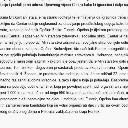
ticiju i poslali je na adresu Upravnog vijeća Centra kako bi igraonica i dalje ra
ćina Brckovljani stala je na stranu roditelja te je mišljenja da igraonica treba 
željno da Centar dobije suglasnost za obavljanje predškolskog odgoja kako bi
ntra, kazao je načelnik Općine Željko Funtek. Općina je tijekom proteklog ra
resu Centra i sadašnjeg Ministarstva zdravstva i socijalne skrbi. Centar je 
ema mišljenju i preporuci Ministarstva zdravstva i socijalne skrbi donijelo od
raonice shodno zahtjevu Općine Brckovljani, što načelnik Funtek kategorički o
za neuspjelih pokušaja kontaktiranja ministra zdravstva A. Hebranga, načelni
zgovoru s ministrom saznati kako on nije obaviješten da je Ministarstvo dalo
raonice. Tom prilikom dogovoren je sastanak predstavnika svih strana - Općine
žavni tajnik N. Žganec, te predstavnika roditelja, a koji će se održati 22. pro
načno razjasniti sudbina igraonice, a tako i djece koja ju pohađaju. Bespredme
dina na području općine, a i šire, koja po povoljnoj cijeni nudi organiziran s
nosi 1.000 kuna mjesečno, od čega 550 kuna sufinancira općinski proračun, a 45
igraonicom riješi nepovoljno za djecu i roditelje, veli Funtek, Općina ima alte
 tri zainteresirana kandidata koji su voljni organizirati dječji vrtić na ovom po
všeg društvenog doma u Prikraju, zaključuje na kraju Funtek.