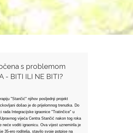
 suočena s problemom
 - BITI ILI NE BITI?
rapiju "Stančić" njihov posljednji projekt
rckovljani došao je do prijelomnog trenutka. Do
i rada Integracijske igraonice "Tratinčice" u
g Upravnog vijeća Centra Stančić nakon tog roka
e neće voditi igraonicu. Ova vijest uznemirila je
e 35-ero roditelja, stavilo svoje potpise na