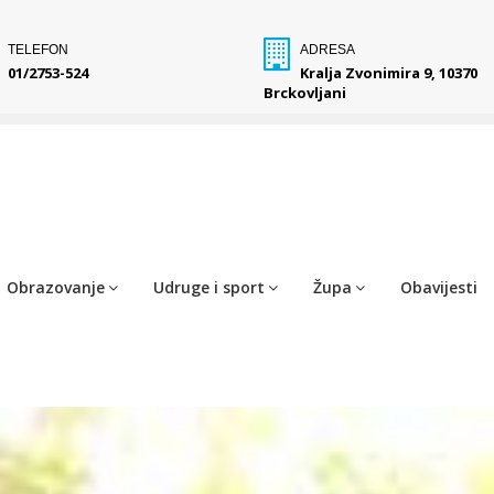
TELEFON
ADRESA
01/2753-524
Kralja Zvonimira 9, 10370
Brckovljani
Obrazovanje
Udruge i sport
Župa
Obavijesti