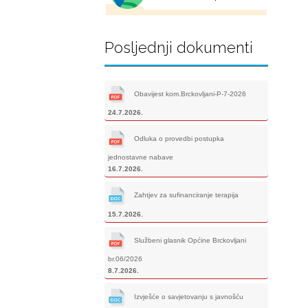
Posljednji dokumenti
Obavijest kom.Brckovljani-P-7-2026
24.7.2026.
Odluka o provedbi postupka
jednostavne nabave
16.7.2026.
Zahtjev za sufinanciranje terapija
15.7.2026.
Službeni glasnik Općine Brckovljani
br.06/2026
8.7.2026.
Izvješće o savjetovanju s javnošću