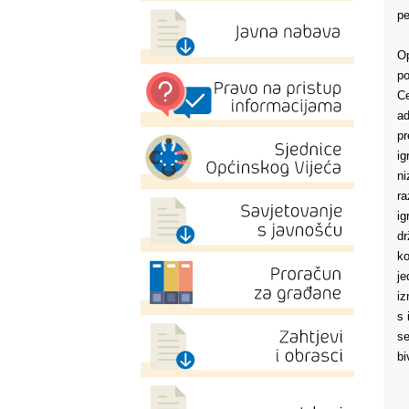
pe
Op
po
Ce
ad
pr
ig
ni
ra
ig
dr
ko
je
iz
s 
se
bi