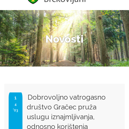
Novosti
Dobrovoljno vatrogasno
1
4
društvo Gračec pruža
'03
uslugu iznajmljivanja,
odnosno korištenja