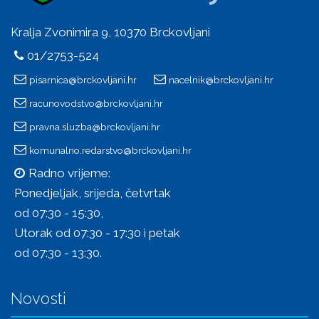
Kralja Zvonimira 9, 10370 Brckovljani
01/2753-524
pisarnica@brckovljani.hr
nacelnik@brckovljani.hr
racunovodstvo@brckovljani.hr
pravna.sluzba@brckovljani.hr
komunalno.redarstvo@brckovljani.hr
Radno vrijeme:
Ponedjeljak, srijeda, četvrtak
od 07:30 - 15:30,
Utorak od 07:30 - 17:30 i petak
od 07:30 - 13:30.
Novosti