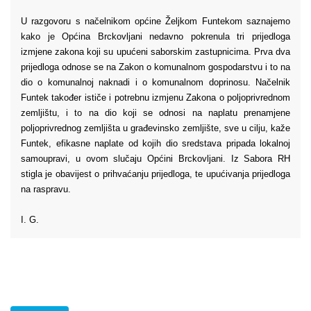
U razgovoru s načelnikom općine Željkom Funtekom saznajemo
kako je Općina Brckovljani nedavno pokrenula tri prijedloga
izmjene zakona koji su upućeni saborskim zastupnicima. Prva dva
prijedloga odnose se na Zakon o komunalnom gospodarstvu i to na
dio o komunalnoj naknadi i o komunalnom doprinosu. Načelnik
Funtek također ističe i potrebnu izmjenu Zakona o poljoprivrednom
zemljištu, i to na dio koji se odnosi na naplatu prenamjene
poljoprivrednog zemljišta u građevinsko zemljište, sve u cilju, kaže
Funtek, efikasne naplate od kojih dio sredstava pripada lokalnoj
samoupravi, u ovom slučaju Općini Brckovljani. Iz Sabora RH
stigla je obavijest o prihvaćanju prijedloga, te upućivanja prijedloga
na raspravu.
I. G.