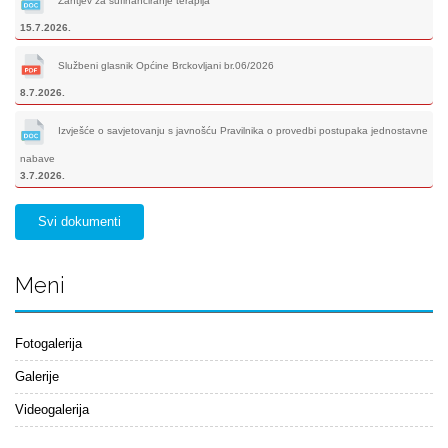
Zahtjev za sufinanciranje terapija
15.7.2026.
Službeni glasnik Općine Brckovljani br.06/2026
8.7.2026.
Izvješće o savjetovanju s javnošću Pravilnika o provedbi postupaka jednostavne
nabave
3.7.2026.
Svi dokumenti
Meni
Fotogalerija
Galerije
Videogalerija