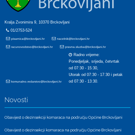
Kralja Zvonimira 9, 10370 Brckovljani
01/2753-524
pisarnica@brckovljani.hr
nacelnik@brckovljani.hr
racunovodstvo@brckovljani.hr
pravna.sluzba@brckovljani.hr
Radno vrijeme:
Ponedjeljak, srijeda, četvrtak
od 07:30 - 15:30,
Utorak od 07:30 - 17:30 i petak
od 07:30 - 13:30.
komunalno.redarstvo@brckovljani.hr
Novosti
Obavijest o dezinsekciji komaraca na području Općine Brckovljani
Obavijest o dezinsekcji komaraca na području Općine Brckovljani