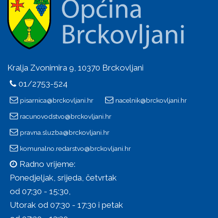
Kralja Zvonimira 9, 10370 Brckovljani
01/2753-524
pisarnica@brckovljani.hr
nacelnik@brckovljani.hr
racunovodstvo@brckovljani.hr
pravna.sluzba@brckovljani.hr
komunalno.redarstvo@brckovljani.hr
Radno vrijeme:
Ponedjeljak, srijeda, četvrtak
od 07:30 - 15:30,
Utorak od 07:30 - 17:30 i petak