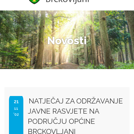
Novosti
NATJEČAJ ZA ODRŽAVANJE
21
11
JAVNE RASVJETE NA
'02
PODRUČJU OPĆINE
BRCKOVLJANI