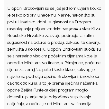
U općini Brckovljani su se još jednom uvjerili koliko
je teško biti prvi u nečemu. Naime, nakon što su
prvi u Hrvatskoj dobili suglasnost na Program
raspolaganja poljoprivrednim
u vlasništvu
zemljištem
Republike Hrvatske za svoje područje, a zatim i
suglasnost na odluke o prodaji, zakupu, te davanju
zemljišta u koncesiju, u općini Brckovljani suočili su
se s nerealno visokim početnim cijenama koje je
odredilo Ministarstvo financija. Primjerice, početne
cijene za zemljište pete i šeste klase, kakvog je
najviše na području općine Brckovljani, iznosile su
čak 30.000 kuna, a to je prema riječima načelnika
općine Željka Funteka cijeli program moglo
dovesti u pitanje pa je odgođeno raspisivanje
natječaja, a općina je od Ministarstva financija