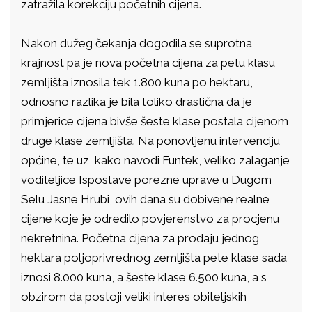
zatražila korekciju početnih cijena.
Nakon dužeg čekanja dogodila se suprotna
krajnost pa je nova početna cijena za petu klasu
zemljišta iznosila tek 1.800 kuna po hektaru,
odnosno razlika je bila toliko drastična da je
primjerice cijena bivše šeste klase postala cijenom
druge klase zemljišta. Na ponovljenu intervenciju
općine, te uz, kako navodi Funtek, veliko zalaganje
voditeljice Ispostave porezne uprave u Dugom
Selu Jasne Hrubi, ovih dana su dobivene realne
cijene koje je odredilo povjerenstvo za procjenu
nekretnina. Početna cijena za prodaju jednog
hektara poljoprivrednog zemljišta pete klase sada
iznosi 8.000 kuna, a šeste klase 6.500 kuna, a s
obzirom da postoji veliki interes obiteljskih