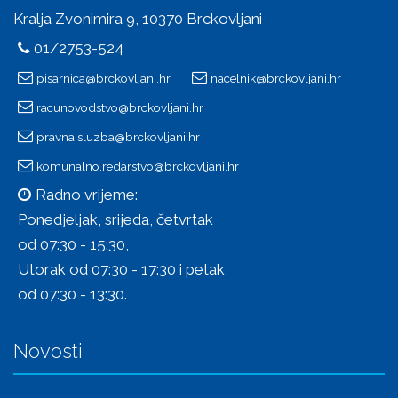
Kralja Zvonimira 9, 10370 Brckovljani
01/2753-524
pisarnica@brckovljani.hr
nacelnik@brckovljani.hr
racunovodstvo@brckovljani.hr
pravna.sluzba@brckovljani.hr
komunalno.redarstvo@brckovljani.hr
Radno vrijeme:
Ponedjeljak, srijeda, četvrtak
od 07:30 - 15:30,
Utorak od 07:30 - 17:30 i petak
od 07:30 - 13:30.
Novosti