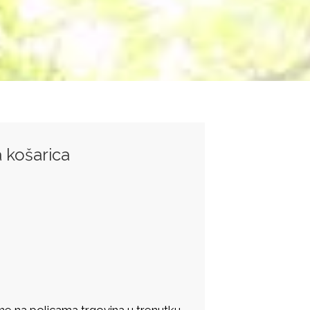
 košarica
ne na policama trgovina u trenutku