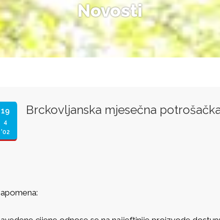
Novosti
Brckovljanska mjesečna potrošačka
19
4
'02
apomena:
avedene cijene odnose se na najjeftinije proizvode dostup