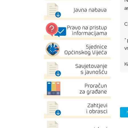
a
C
*
v
K