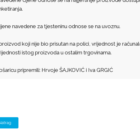
nketiranja.
ijene navedene za tjesteninu odnose se na uvoznu.
 proizvod koji nije bio prisutan na polici, vrijednost je raču
rijednosti istog proizvoda u ostalim trgovinama.
ošaricu pripremili: Hrvoje ŠAJKOVIĆ i Iva GRGIĆ
Natrag