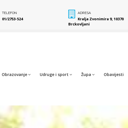
TELEFON
ADRESA
01/2753-524
Kralja Zvonimira 9, 10370
Brckovljani
Obrazovanje
Udruge i sport
Župa
Obavijesti