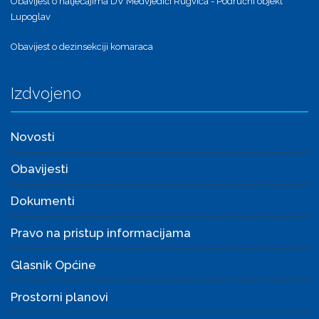
Obavijest o natječajima DV Medvjedići Rugvica - Područni objekt
Lupoglav
Obavijest o dezinsekciji komaraca
Izdvojeno
Novosti
Obavijesti
Dokumenti
Pravo na pristup informacijama
Glasnik Općine
Prostorni planovi