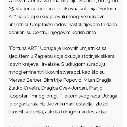
U okviru Centra za rehabilitaciju "Stančić", od 23. do
25. studenog održana je Likovna kolonija "Fortuna-
Art" na kojoj su sudjelovali mnogi vrsni likovni
umjetnici. Umjetnički radovi nastali tijekom tri dana
donirani su Centru i njegovim korisnicima.
"Fortuna ART" Udruga je likovnih umjetnika sa
sjedištem u Zagrebu koja okuplja stotinjak slikara
iz svih krajeva Hrvatske. S udrugom surađuju
mnogi eminentni likovni stvaraoci, kao što su
Mersad Berber, Dimrtrije Popović, Milan Dragija,
Zlatko Crvelin, Dragica Cvek-Jordan, Franjo
Klopotan i mnogi drugi. Tijekom svog rada Udruga
je organizirala niz likovnih manifestacija, izložbi,
likovnih kolonija, aukcija i drugih manifestacija.