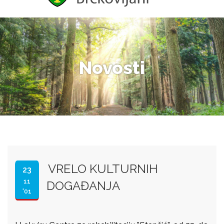
Novosti
VRELO KULTURNIH
23
11
DOGAĐANJA
'01