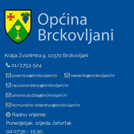
Kralja Zvonimira 9, 10370 Brckovljani
01/2753-524
pisarnica@brckovljani.hr
nacelnik@brckovljani.hr
racunovodstvo@brckovljani.hr
pravna.sluzba@brckovljani.hr
komunalno.redarstvo@brckovljani.hr
Radno vrijeme:
Ponedjeljak, srijeda, četvrtak
od 07:30 - 15:30,