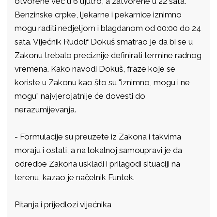
otvorene već u 6 ujutro, a zatvorene u 22 sata.
Benzinske crpke, ljekarne i pekarnice iznimno
mogu raditi nedjeljom i blagdanom od 00:00 do 24
sata. Vijećnik Rudolf Dokuš smatrao je da bi se u
Zakonu trebalo preciznije definirati termine radnog
vremena. Kako navodi Dokuš, fraze koje se
koriste u Zakonu kao što su "iznimno, mogu i ne
mogu" najvjerojatnije će dovesti do
nerazumijevanja.
- Formulacije su preuzete iz Zakona i takvima
moraju i ostati, a na lokalnoj samoupravi je da
odredbe Zakona uskladi i prilagodi situaciji na
terenu, kazao je načelnik Funtek.
Pitanja i prijedlozi vijećnika