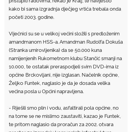
pristupiti radovima, rekao je Kralj, te navijestio
kako bi sama izgradnja dječjeg vrtića trebala onda
početi 2003. godine.
Vijećnici su se u velikoj većini složili s predloženim
amandmanom HSS-a. Amandman Rudolfa Dokuša
(Stranka umirovljenika) da se 50.000 kuna
namijenjenih Rukometnom klubu Stančić smanji na
10.000, te ostatak preraspodjeli svim DVD-ima iz
općine Brckovljani, nije izglasan. Načelnik općine,
Željko Funtek, naglasio je da je dosada velika
većina posla u Općini napravljena.
- Riješili smo plin i vodu, asfaltirali pola općine, no
na tome se ne mislimo zaustaviti, kazao je Funtek,
te pritom naglasio da proračun za 2002. otvara