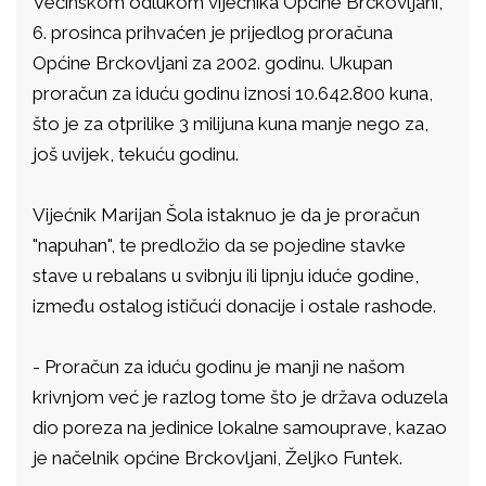
Većinskom odlukom vijećnika Općine Brckovljani,
6. prosinca prihvaćen je prijedlog proračuna
Općine Brckovljani za 2002. godinu. Ukupan
proračun za iduću godinu iznosi 10.642.800 kuna,
što je za otprilike 3 milijuna kuna manje nego za,
još uvijek, tekuću godinu.
Vijećnik Marijan Šola istaknuo je da je proračun
"napuhan", te predložio da se pojedine stavke
stave u rebalans u svibnju ili lipnju iduće godine,
između ostalog ističući donacije i ostale rashode.
- Proračun za iduću godinu je manji ne našom
krivnjom već je razlog tome što je država oduzela
dio poreza na jedinice lokalne samouprave, kazao
je načelnik općine Brckovljani, Željko Funtek.