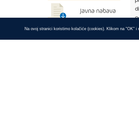
d
o
Na ovoj stranici koristimo kolačiće (cookies). Klikom na "OK" i
B
U
k
n
s
p
n
o
d
t
L
t