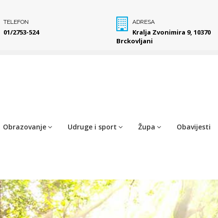
TELEFON
ADRESA
01/2753-524
Kralja Zvonimira 9, 10370
Brckovljani
Obrazovanje
Udruge i sport
Župa
Obavijesti