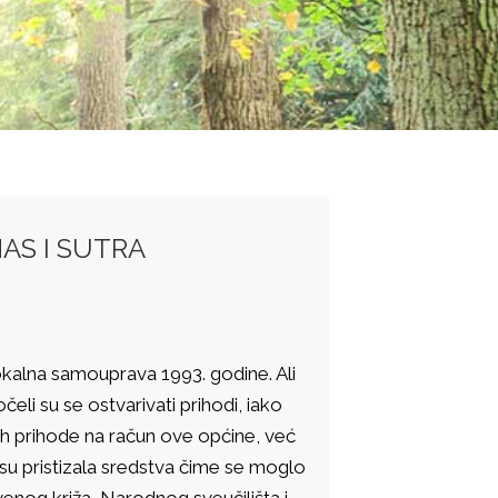
AS I SUTRA
kalna samouprava 1993. godine. Ali
eli su se ostvarivati prihodi, iako
 prihode na račun ove općine, već
su pristizala sredstva čime se moglo
venog križa, Narodnog sveučilišta i