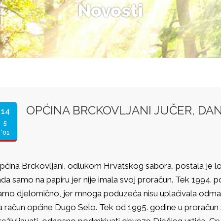
Novosti
OPĆINA BRCKOVLJANI JUČER, DAN
14
5
'01
pćina Brckovljani, odlukom Hrvatskog sabora, postala je lo
ada samo na papiru jer nije imala svoj proračun. Tek 1994. poč
amo djelomično, jer mnoga poduzeća nisu uplaćivala odmah
a račun općine Dugo Selo. Tek od 1995. godine u proračun 
reživljavati, odnosno podmirivati obveze Dječjeg vrtića, Cr