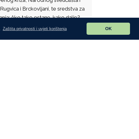
ugvica i Brckovljani, te sredstva za
tanja: Ako tako ostane, kako dalje?
OK
.
Zaštita privatnosti i uvjeti korištenja
i svoje prihode, primjerice
ada spominjemo javnu rasvjetu moram
i oko 600 tisuća kuna. Vlada je
ene struje, a Sabor je tu odluku
uka da se dospjela dugovanja prebace
i mi, nije imao u proračunu
8. godine kada smo morali podmiriti
u struje javne rasvjete koju smo u
svjetu nisu imali Prikraj, Kusanovec,
tu imaju sva mjesta. Groblja su bila
mo 30 posto ulica, a asfalt 20 posto.