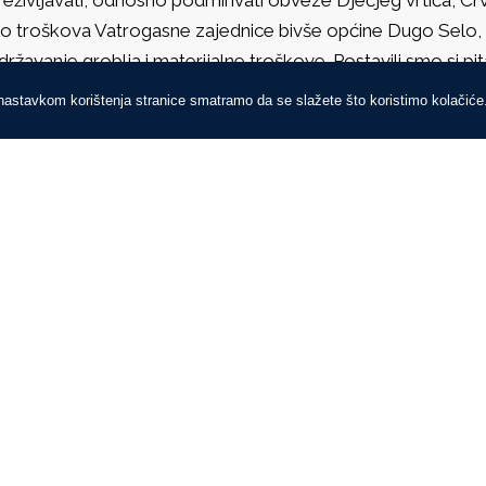
io troškova Vatrogasne zajednice bivše općine Dugo Selo, R
državanje groblja i materijalne troškove. Postavili smo si pi
 nastavkom korištenja stranice smatramo da se slažete što koristimo kolačiće
rojni naslijeđeni problemi
 to vrijeme je lokalna samouprava dobila neke veće ovlasti 
omunalnu naknadu, ali i obvezu plaćanja javne rasvjete. K
avesti da smo dobili i obvezu podmirenja starog duga u visin
vojom odlukom odredila da se javna rasvjeta plaća iz potroš
oništio. Tako su prošle dvije godine i onda je donijeta odl
a lokalnu samoupravu, odnosno općinu. Normalno, nitko pa n
sigurana sredstva da to plati, tako da se dug vukao do 199
ug kroz šest obroka, odnosno mjeseci, uz redovitu potrošnj
o vrijeme proširili na ostala mjesta. Do 1996. godine javnu ra
upoglav, Gornja Greda, Prečec, Tedrovec. Danas javnu rasvje
otalno neuredna i zapuštena. Vodovod i plinovod imalo je sa