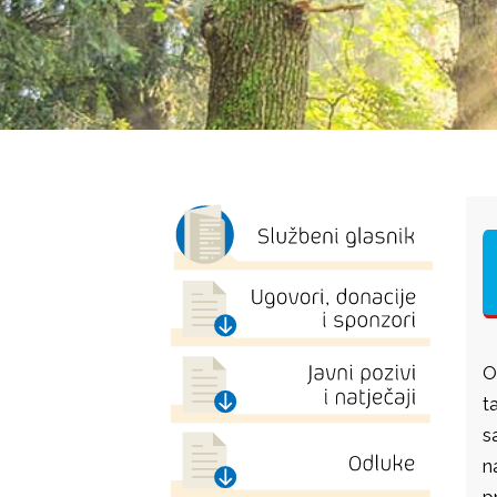
O
t
s
n
p