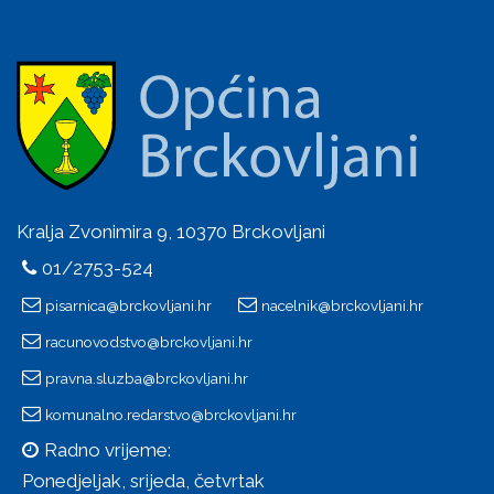
Kralja Zvonimira 9, 10370 Brckovljani
01/2753-524
pisarnica@brckovljani.hr
nacelnik@brckovljani.hr
racunovodstvo@brckovljani.hr
pravna.sluzba@brckovljani.hr
komunalno.redarstvo@brckovljani.hr
Radno vrijeme:
Ponedjeljak, srijeda, četvrtak