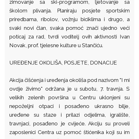
zimovanje sa ski-programom, ljetovanje sa
školom plivanja. Planiraju posjete sportskim
priredbama, ribolov, vožnju biciklima i drugo, a
svaki novi član, svaka pomoć znači ujedno veći
poticaj za rad, tvrdi voditelj ovih aktivnosti Ivan
Novak, prof. tjelesne kulture u Stančiću.
UREĐENJE OKOLIŠA, POSJETE, DONACIJE
Akcija čišćenja i uređenja okoliša pod nazivom "I mi
ovdje živimo" održana je u subotu, 7. travnja. S
velikih zelenih površina u Centru uklonjeni su
nepoželjni otpaci i posađeno ukrasno bilje,
uređene su staze i prilazi odjelima, igralište,
travnjaci, posađeno je cvijeće. Akciju su proveli
zaposlenici Centra uz pomoć štićenika koji su im