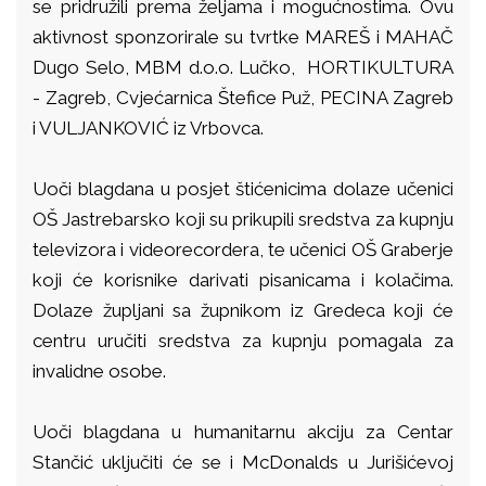
se pridružili prema željama i mogućnostima. Ovu
aktivnost sponzorirale su tvrtke MAREŠ i MAHAČ
Dugo Selo, MBM d.o.o. Lučko, HORTIKULTURA
- Zagreb, Cvjećarnica Štefice Puž, PECINA Zagreb
i VULJANKOVIĆ iz Vrbovca.
Uoči blagdana u posjet štićenicima dolaze učenici
OŠ Jastrebarsko koji su prikupili sredstva za kupnju
televizora i videorecordera, te učenici OŠ Graberje
koji će korisnike darivati pisanicama i kolačima.
Dolaze župljani sa župnikom iz Gredeca koji će
centru uručiti sredstva za kupnju pomagala za
invalidne osobe.
Uoči blagdana u humanitarnu akciju za Centar
Stančić uključiti će se i McDonalds u Jurišićevoj