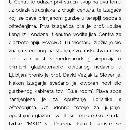
U Centru je održan prvi stručni skup na ovu temu
uz odaziv stručnjaka iz drugih centara, te izlagača
koji se bave primjenom glazbe u terapiji osoba s
oštećenjima. Prva izlagačica bila je prof. Louise
Lang iz Londona, trenutno voditeljica Centra za
glazboterapiju PAVAROTI u Mostaru. Izložila je dio
znanja stečenog na studiju, svoja iskustva i nove
ideje, a novosti s međunarodnog simpozija o
primjeni glazboterapije održanog nedavno u
Ljubljani prenio je prof. David Vezjak iz Slovenije.
Nakon izlaganja svečano je otvoren novi dio
glazbenog kabineta tzv. "Blue room". Plava soba
namijenjena je za opuštanje korisnika s
oštećenjima. Uz udobne fotelje za ljuljanje,
opuštajuću glazbu i svjetlosne efekte (koji su dar
tvrtke "M&D" vl. Dražena Karne), koriste se