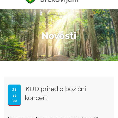
Novosti
KUD priredio božićni
21
12
koncert
'00