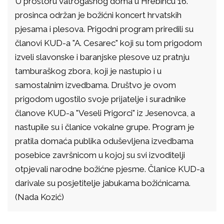
U prostoru vatrogasnog doma u Hrebincu 16.
prosinca održan je božićni koncert hrvatskih
pjesama i plesova. Prigodni program priredili su
članovi KUD-a "A. Cesarec" koji su tom prigodom
izveli slavonske i baranjske plesove uz pratnju
tamburaškog zbora, koji je nastupio i u
samostalnim izvedbama. Društvo je ovom
prigodom ugostilo svoje prijatelje i suradnike
članove KUD-a "Veseli Prigorci" iz Jesenovca, a
nastupile su i članice vokalne grupe. Program je
pratila domaća publika oduševljena izvedbama
posebice završnicom u kojoj su svi izvoditelji
otpjevali narodne božićne pjesme. Članice KUD-a
darivale su posjetitelje jabukama božićnicama.
(Nada Kozić)