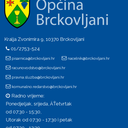
Kralja Zvonimira 9, 10370 Brckovljani
01/2753-524
pisarnica@brckovljani.hr
nacelnik@brckovljani.hr
racunovodstvo@brckovljani.hr
pravna.sluzba@brckovljani.hr
komunalno.redarstvo@brckovljani.hr
Radno vrijeme:
Ponedjeljak, srijeda, ÄŤetvrtak
od 07:30 - 15:30,
Utorak od 07:30 - 17:30 i petak
od 07:30 - 13:30.