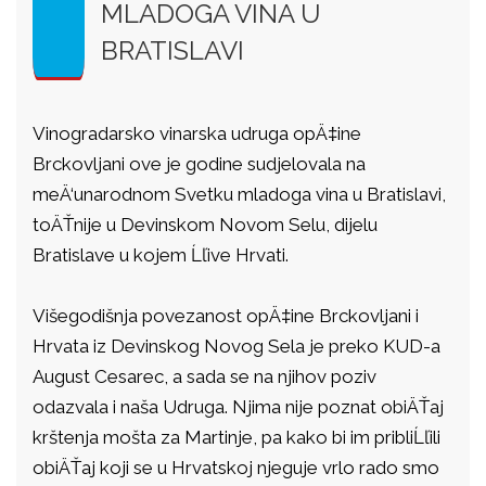
MLADOGA VINA U
BRATISLAVI
Vinogradarsko vinarska udruga opÄ‡ine
Brckovljani ove je godine sudjelovala na
meÄ‘unarodnom Svetku mladoga vina u Bratislavi,
toÄŤnije u Devinskom Novom Selu, dijelu
Bratislave u kojem Ĺľive Hrvati.
Višegodišnja povezanost opÄ‡ine Brckovljani i
Hrvata iz Devinskog Novog Sela je preko KUD-a
August Cesarec, a sada se na njihov poziv
odazvala i naša Udruga. Njima nije poznat obiÄŤaj
krštenja mošta za Martinje, pa kako bi im pribliĹľili
obiÄŤaj koji se u Hrvatskoj njeguje vrlo rado smo