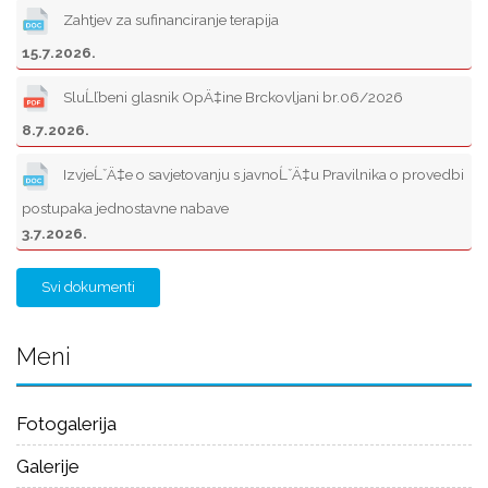
Zahtjev za sufinanciranje terapija
15.7.2026.
SluĹľbeni glasnik OpÄ‡ine Brckovljani br.06/2026
8.7.2026.
IzvjeĹˇÄ‡e o savjetovanju s javnoĹˇÄ‡u Pravilnika o provedbi
postupaka jednostavne nabave
3.7.2026.
Svi dokumenti
Meni
Fotogalerija
Galerije