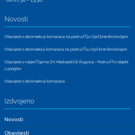
Novosti
Obavijest o dezinsekciji komaraca na podruÄŤju OpÄ‡ine Brckovljani
Obavijest o dezinsekcji komaraca na podruÄŤju OpÄ‡ine Brckovljani
Obavijest o natjeÄŤajima DV MedvjediÄ‡i Rugvica - PodruÄŤni objekt
Lupoglav
Obavijest o dezinsekciji komaraca
Izdvojeno
Novosti
Obavijesti