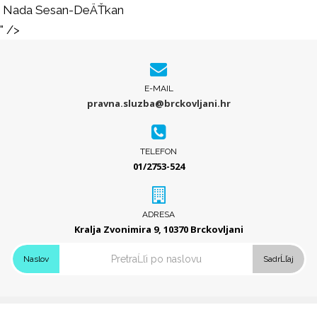
Nada Sesan-DeÄŤkan
" />
E-MAIL
pravna.sluzba@brckovljani.hr
TELEFON
01/2753-524
ADRESA
Kralja Zvonimira 9, 10370 Brckovljani
Naslov
SadrĹľaj