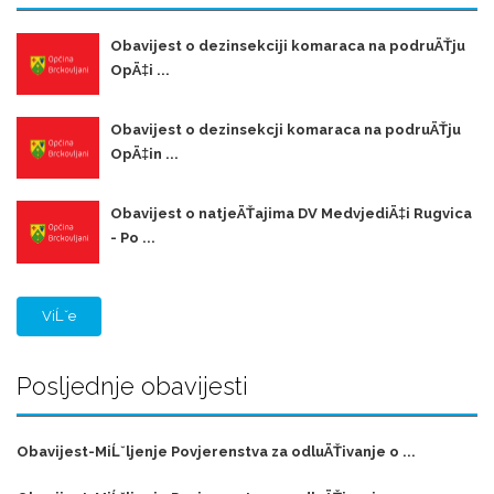
Obavijest o dezinsekciji komaraca na podruÄŤju
OpÄ‡i ...
Obavijest o dezinsekcji komaraca na podruÄŤju
OpÄ‡in ...
Obavijest o natjeÄŤajima DV MedvjediÄ‡i Rugvica
- Po ...
ViĹˇe
Posljednje obavijesti
Obavijest-MiĹˇljenje Povjerenstva za odluÄŤivanje o ...