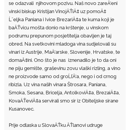
se odazvali njihovom pozivu. Naš novo zareÄ‘eni
vinski biskup Kristijan VinojÄŤiÄ‡ uz pomoÄ‡
Ĺ˝eljka Paniana i Ivice BrezariÄ‡a te kuma koji je
baÄŤvicu mošta donio na krštenje, u vinskom
podrumu prepunom posjetitelja obavljen je taj
obred. Na svetkovini mladoga vina sudjelovali su
vinari iz Austrije, MaÄ‘arske, Slovenije, Hrvatske, te
domaÄ‡ini. Ono što je nas iznenadilo je to da oni
ne piju gemište, graševinu zovu vlaški rizling, a vino
ne proizvode samo od groĹľÄ‘a, nego i od crnog
ribizla. Uz vina naših vinara Štrosara, Paniana,
Smoka, Sesana, Bricelja, AntolkoviÄ‡a, BrezaiÄ‡a,
KovaÄŤeviÄ‡a servirali smo sir iz Obiteljske sirane
Kusanovec.
Prije odlaska u SlovaÄŤku ÄŤlanovi udruge