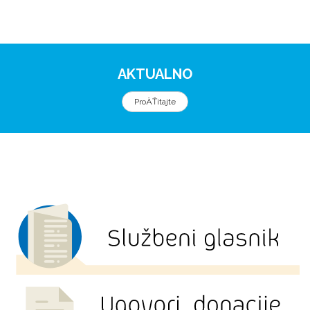
AKTUALNO
ProÄŤitajte