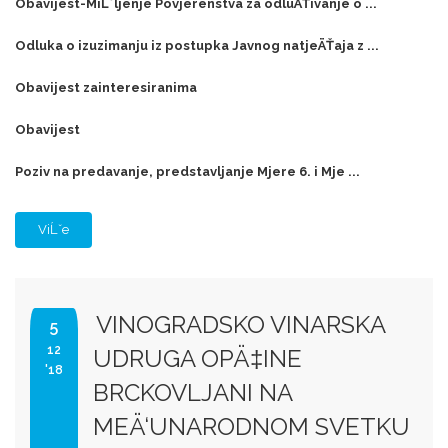
Obavijest-MiĹˇljenje Povjerenstva za odluÄŤivanje o ...
Odluka o izuzimanju iz postupka Javnog natjeÄŤaja z ...
Obavijest zainteresiranima
Obavijest
Poziv na predavanje, predstavljanje Mjere 6. i Mje ...
ViĹˇe
VINOGRADSKO VINARSKA
5
12
UDRUGA OPÄ‡INE
'18
BRCKOVLJANI NA
MEÄ‘UNARODNOM SVETKU