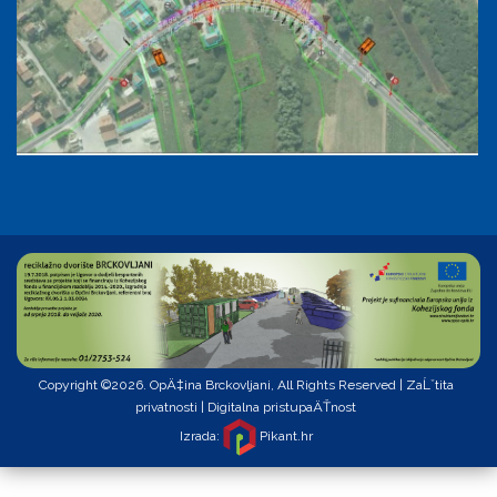
Copyright ©2026. OpÄ‡ina Brckovljani, All Rights Reserved |
ZaĹˇtita
privatnosti
|
Digitalna pristupaÄŤnost
Izrada:
Pikant.hr