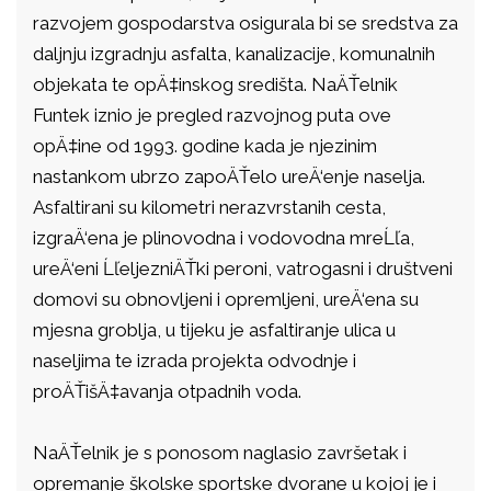
razvojem gospodarstva osigurala bi se sredstva za
daljnju izgradnju asfalta, kanalizacije, komunalnih
objekata te opÄ‡inskog središta. NaÄŤelnik
Funtek iznio je pregled razvojnog puta ove
opÄ‡ine od 1993. godine kada je njezinim
nastankom ubrzo zapoÄŤelo ureÄ‘enje naselja.
Asfaltirani su kilometri nerazvrstanih cesta,
izgraÄ‘ena je plinovodna i vodovodna mreĹľa,
ureÄ‘eni ĹľeljezniÄŤki peroni, vatrogasni i društveni
domovi su obnovljeni i opremljeni, ureÄ‘ena su
mjesna groblja, u tijeku je asfaltiranje ulica u
naseljima te izrada projekta odvodnje i
proÄŤišÄ‡avanja otpadnih voda.
NaÄŤelnik je s ponosom naglasio završetak i
opremanje školske sportske dvorane u kojoj je i