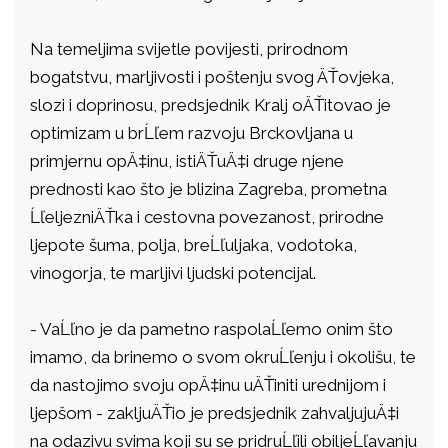
Na temeljima svijetle povijesti, prirodnom
bogatstvu, marljivosti i poštenju svog ÄŤovjeka,
slozi i doprinosu, predsjednik Kralj oÄŤitovao je
optimizam u brĹľem razvoju Brckovljana u
primjernu opÄ‡inu, istiÄŤuÄ‡i druge njene
prednosti kao što je blizina Zagreba, prometna
ĹľeljezniÄŤka i cestovna povezanost, prirodne
ljepote šuma, polja, breĹľuljaka, vodotoka,
vinogorja, te marljivi ljudski potencijal.
- VaĹľno je da pametno raspolaĹľemo onim što
imamo, da brinemo o svom okruĹľenju i okolišu, te
da nastojimo svoju opÄ‡inu uÄŤiniti urednijom i
ljepšom - zakljuÄŤio je predsjednik zahvaljujuÄ‡i
na odazivu svima koji su se pridruĹľili obiljeĹľavanju