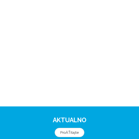
AKTUALNO
ProÄŤitajte