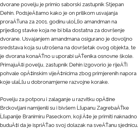
dvorane povelju je primio saborski zastupnik Stjepan
Dehin. PodsjeÄ‡amo kako je on prilikom usvajanja
proraÄŤuna za 2001. godinu uloĹľio amandman na
prijedlog stavke koja ne bi bila dostatna za dovršenje
dvorane. Usvajanjem amandmana osigurano je dovoljno
sredstava koja su utrošena na dovršetak ovog objekta, te
je dvorana konaÄŤno u uporabi uÄŤenika osnovne škole.
PrimajuÄ‡i povelju, zastupnik Dehin izgovorio je rijeÄŤi
pohvale opÄ‡inskim vijeÄ‡nicima zbog primjerenih napora
koje ulaĹľu u dobronamjerne razvojne korake.
Povelju za potporu i zalaganje u razvitku opÄ‡ine
Brckovljani namijenili su i bivšem Ĺľupanu ZagrebaÄŤke
Ĺľupanije Branimiru Paseckom, koji Ä‡e je primiti naknadno
buduÄ‡i da je ispriÄŤao svoj dolazak na sveÄŤanu sjednicu.