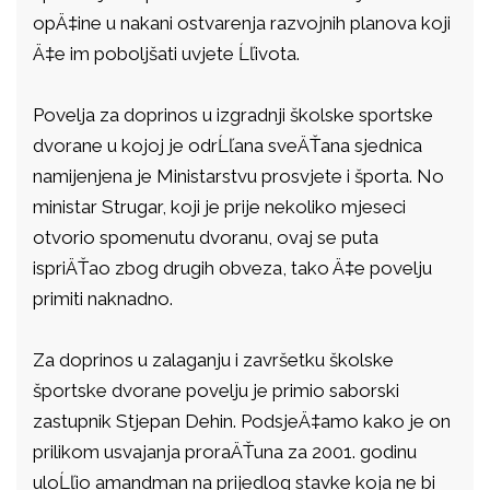
opÄ‡ine u nakani ostvarenja razvojnih planova koji
Ä‡e im poboljšati uvjete Ĺľivota.
Povelja za doprinos u izgradnji školske sportske
dvorane u kojoj je odrĹľana sveÄŤana sjednica
namijenjena je Ministarstvu prosvjete i športa. No
ministar Strugar, koji je prije nekoliko mjeseci
otvorio spomenutu dvoranu, ovaj se puta
ispriÄŤao zbog drugih obveza, tako Ä‡e povelju
primiti naknadno.
Za doprinos u zalaganju i završetku školske
športske dvorane povelju je primio saborski
zastupnik Stjepan Dehin. PodsjeÄ‡amo kako je on
prilikom usvajanja proraÄŤuna za 2001. godinu
uloĹľio amandman na prijedlog stavke koja ne bi