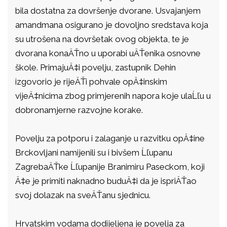
bila dostatna za dovršenje dvorane. Usvajanjem
amandmana osigurano je dovoljno sredstava koja
su utrošena na dovršetak ovog objekta, te je
dvorana konaÄŤno u uporabi uÄŤenika osnovne
škole. PrimajuÄ‡i povelju, zastupnik Dehin
izgovorio je rijeÄŤi pohvale opÄ‡inskim
vijeÄ‡nicima zbog primjerenih napora koje ulaĹľu u
dobronamjerne razvojne korake.
Povelju za potporu i zalaganje u razvitku opÄ‡ine
Brckovljani namijenili su i bivšem Ĺľupanu
ZagrebaÄŤke Ĺľupanije Branimiru Paseckom, koji
Ä‡e je primiti naknadno buduÄ‡i da je ispriÄŤao
svoj dolazak na sveÄŤanu sjednicu.
Hrvatskim vodama dodijeljena je povelja za