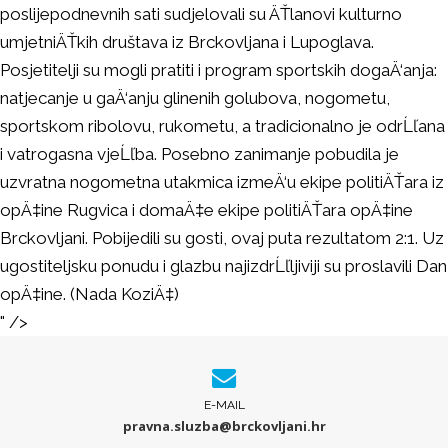
poslijepodnevnih sati sudjelovali su ÄŤlanovi kulturno
umjetniÄŤkih društava iz Brckovljana i Lupoglava.
Posjetitelji su mogli pratiti i program sportskih dogaÄ‘anja:
natjecanje u gaÄ‘anju glinenih golubova, nogometu,
sportskom ribolovu, rukometu, a tradicionalno je odrĹľana
i vatrogasna vjeĹľba. Posebno zanimanje pobudila je
uzvratna nogometna utakmica izmeÄ‘u ekipe politiÄŤara iz
opÄ‡ine Rugvica i domaÄ‡e ekipe politiÄŤara opÄ‡ine
Brckovljani. Pobijedili su gosti, ovaj puta rezultatom 2:1. Uz
ugostiteljsku ponudu i glazbu najizdrĹľljiviji su proslavili Dan
opÄ‡ine. (Nada KoziÄ‡)
" />
E-MAIL
pravna.sluzba@brckovljani.hr