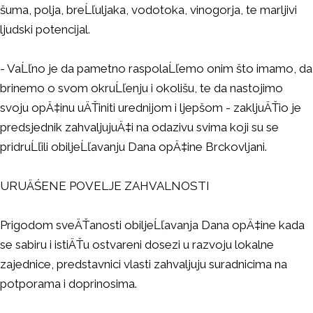
šuma, polja, breĹľuljaka, vodotoka, vinogorja, te marljivi
ljudski potencijal.
- VaĹľno je da pametno raspolaĹľemo onim što imamo, da
brinemo o svom okruĹľenju i okolišu, te da nastojimo
svoju opÄ‡inu uÄŤiniti urednijom i ljepšom - zakljuÄŤio je
predsjednik zahvaljujuÄ‡i na odazivu svima koji su se
pridruĹľili obiljeĹľavanju Dana opÄ‡ine Brckovljani.
URUÄŚENE POVELJE ZAHVALNOSTI
Prigodom sveÄŤanosti obiljeĹľavanja Dana opÄ‡ine kada
se sabiru i istiÄŤu ostvareni dosezi u razvoju lokalne
zajednice, predstavnici vlasti zahvaljuju suradnicima na
potporama i doprinosima.