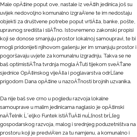
Male opÄ‡ine poput ove, nastale iz veÄ‡ih jedinica još su
uvijek nedovoljno komunalno izgraÄ‘ene te im nedostaju
objekti za društvene potrebe poput vrtiÄ‡a, banke, pošte,
upravnog središta i sliÄŤno. Istovremeno zakonski propisi
koji se donose smanjuju prostor lokalnoj samoupravi, te bi
mogli pridonijeti njihovom gašenju jer im smanjuju prostor i
pogoršavaju uvjete za komunalnu izgradnju. Takva se ne
baš optimistiÄŤna tvrdnja mogla ÄŤuti tijekom sveÄŤane
sjednice OpÄ‡inskog vijeÄ‡a i poglavarstva odrĹľane
prigodom Dana opÄ‡ine u nazoÄŤnosti brojnih uzvanika.
Da nije baš sve crno u pogledu razvoja lokalne
samouprave u malim jedinicama naglasio je opÄ‡inski
naÄŤelnik Ĺ˝eljko Funtek istiÄŤuÄ‡i nuĹľnost brĹľeg
gospodarskog razvoja, malog i srednjeg poduzetništva na
prostoru koji je predviÄ‘en za tu namjenu, a komunalno i