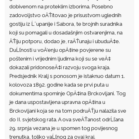
dobivenom na proteklim izborima. Posebno
zadovoljstvo oÄŤitovao je prisustvom uglednih
gostiju iz Ĺ˝upanije i Sabora, te brojnih suradnika
koji su pomagali u dosadašnjim ostvarenjima, na
ÄŤiju potporu, dodao je, raÄŤunaju i ubuduÄ‡e.
DuĹľnosti u voÄ‘enju opÄ‡ine povjerene su
poštenim i vrijednim ljudima koji su se veÄ‡
dokazali pridonoseÄ‡i razvoju svoga kraja.
Predsjednik Kralj s ponosom je istaknuo datum 1.
kolovoza 1892. godine kada se prvi puta u
dokumentima spominje OpÄ‡ina Brckovljani. Tog
je dana uspostavljena upravna opÄ‡ina u
Brckovljani koja se na tom podruÄŤju nalazila sve
do II. svjetskog rata. A ova sveÄŤanost odrĹľana
29. srpnja vezana je u spomen tog povijesnog
trenutka, toliko vaĹľnog za ovaj kraj.