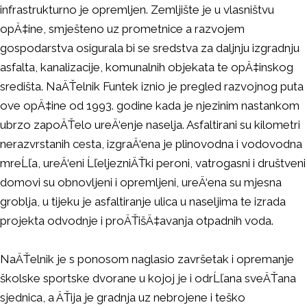
infrastrukturno je opremljen. Zemljište je u vlasništvu
opÄ‡ine, smješteno uz prometnice a razvojem
gospodarstva osigurala bi se sredstva za daljnju izgradnju
asfalta, kanalizacije, komunalnih objekata te opÄ‡inskog
središta. NaÄŤelnik Funtek iznio je pregled razvojnog puta
ove opÄ‡ine od 1993. godine kada je njezinim nastankom
ubrzo zapoÄŤelo ureÄ‘enje naselja. Asfaltirani su kilometri
nerazvrstanih cesta, izgraÄ‘ena je plinovodna i vodovodna
mreĹľa, ureÄ‘eni ĹľeljezniÄŤki peroni, vatrogasni i društveni
domovi su obnovljeni i opremljeni, ureÄ‘ena su mjesna
groblja, u tijeku je asfaltiranje ulica u naseljima te izrada
projekta odvodnje i proÄŤišÄ‡avanja otpadnih voda.
NaÄŤelnik je s ponosom naglasio završetak i opremanje
školske sportske dvorane u kojoj je i odrĹľana sveÄŤana
sjednica, a ÄŤija je gradnja uz nebrojene i teško