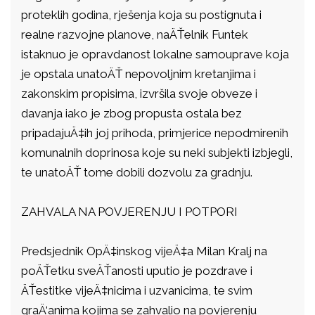
proteklih godina, rješenja koja su postignuta i
realne razvojne planove, naÄŤelnik Funtek
istaknuo je opravdanost lokalne samouprave koja
je opstala unatoÄŤ nepovoljnim kretanjima i
zakonskim propisima, izvršila svoje obveze i
davanja iako je zbog propusta ostala bez
pripadajuÄ‡ih joj prihoda, primjerice nepodmirenih
komunalnih doprinosa koje su neki subjekti izbjegli,
te unatoÄŤ tome dobili dozvolu za gradnju.
ZAHVALA NA POVJERENJU I POTPORI
Predsjednik OpÄ‡inskog vijeÄ‡a Milan Kralj na
poÄŤetku sveÄŤanosti uputio je pozdrave i
ÄŤestitke vijeÄ‡nicima i uzvanicima, te svim
graÄ‘anima kojima se zahvalio na povjerenju