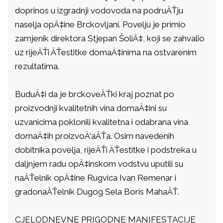
doprinos u izgradnji vodovoda na podruÄŤju
naselja opÄ‡ine Brckovljani. Povelju je primio
zamjenik direktora Stjepan ŠoliÄ‡, koji se zahvalio
uz rijeÄŤi ÄŤestitke domaÄ‡inima na ostvarenim
rezultatima.
BuduÄ‡i da je brckoveÄŤki kraj poznat po
proizvodnji kvalitetnih vina domaÄ‡ini su
uzvanicima poklonili kvalitetna i odabrana vina
domaÄ‡ih proizvoÄ‘aÄŤa. Osim navedenih
dobitnika povelja, rijeÄŤi ÄŤestitke i podstreka u
daljnjem radu opÄ‡inskom vodstvu uputili su
naÄŤelnik opÄ‡ine Rugvica Ivan Remenar i
gradonaÄŤelnik Dugog Sela Boris MahaÄŤ.
CJELODNEVNE PRIGODNE MANIFESTACIJE