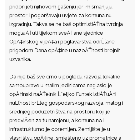
pridonijeti njihovom gašenju jer im smanjuju
prostor i pogoršavaju uvjete za komunalnu
izgradnju. Takva se ne baš optimistiÄŤna tvrdnja
mogla ÄŤuti tijekom sveÄŤane sjednice
OpÄ‡inskog vijeÄ‡a i poglavarstva odrĹľane
prigodom Dana opÄ‡ine u nazoÄŤnosti brojnih
uzvanika.
Da nije baš sve crno u pogledu razvoja lokalne
samouprave u malim jedinicama naglasio je
opÄ‡inski naÄŤelnik Ĺ˝eljko Funtek istiÄŤuÄ‡i
nuĹľnost brĹľeg gospodarskog razvoja, malog i
srednjeg poduzetništva na prostoru koji je
predviÄ‘en za tu namjenu, a komunalno i
infrastrukturno je opremljen. Zemljište je u
vlasništvu opÄ‡ine, smješteno uz prometnice a