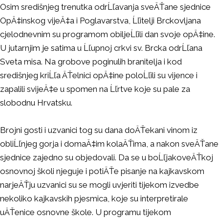
Osim središnjeg trenutka odrĹľavanja sveÄŤane sjednice
OpÄ‡inskog vijeÄ‡a i Poglavarstva, Ĺľitelji Brckovljana
cjelodnevnim su programom obiljeĹľili dan svoje opÄ‡ine.
U jutarnjim je satima u Ĺľupnoj crkvi sv. Brcka odrĹľana
Sveta misa. Na grobove poginulih branitelja i kod
središnjeg kriĹľa ÄŤelnici opÄ‡ine poloĹľili su vijence i
zapalili svijeÄ‡e u spomen na Ĺľrtve koje su pale za
slobodnu Hrvatsku.
Brojni gosti i uzvanici tog su dana doÄŤekani vinom iz
obliĹľnjeg gorja i domaÄ‡im kolaÄŤima, a nakon sveÄŤane
sjednice zajedno su objedovali. Da se u boĹľjakoveÄŤkoj
osnovnoj školi njeguje i potiÄŤe pisanje na kajkavskom
narjeÄŤju uzvanici su se mogli uvjeriti tijekom izvedbe
nekoliko kajkavskih pjesmica, koje su interpretirale
uÄŤenice osnovne škole. U programu tijekom