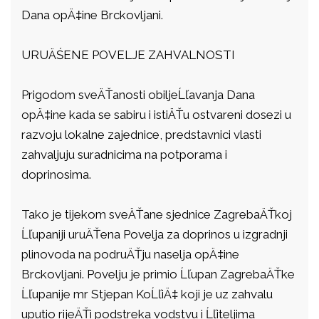
Dana opÄ‡ine Brckovljani.
URUÄŚENE POVELJE ZAHVALNOSTI
Prigodom sveÄŤanosti obiljeĹľavanja Dana
opÄ‡ine kada se sabiru i istiÄŤu ostvareni dosezi u
razvoju lokalne zajednice, predstavnici vlasti
zahvaljuju suradnicima na potporama i
doprinosima.
Tako je tijekom sveÄŤane sjednice ZagrebaÄŤkoj
Ĺľupaniji uruÄŤena Povelja za doprinos u izgradnji
plinovoda na podruÄŤju naselja opÄ‡ine
Brckovljani. Povelju je primio Ĺľupan ZagrebaÄŤke
Ĺľupanije mr Stjepan KoĹľiÄ‡ koji je uz zahvalu
uputio rijeÄŤi podstreka vodstvu i Ĺľiteljima