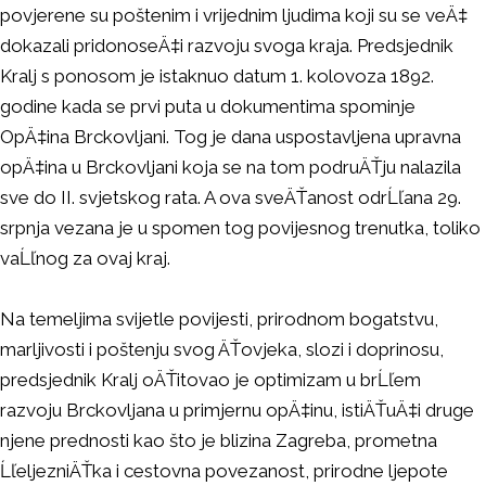
povjerene su poštenim i vrijednim ljudima koji su se veÄ‡
dokazali pridonoseÄ‡i razvoju svoga kraja. Predsjednik
Kralj s ponosom je istaknuo datum 1. kolovoza 1892.
godine kada se prvi puta u dokumentima spominje
OpÄ‡ina Brckovljani. Tog je dana uspostavljena upravna
opÄ‡ina u Brckovljani koja se na tom podruÄŤju nalazila
sve do II. svjetskog rata. A ova sveÄŤanost odrĹľana 29.
srpnja vezana je u spomen tog povijesnog trenutka, toliko
vaĹľnog za ovaj kraj.
Na temeljima svijetle povijesti, prirodnom bogatstvu,
marljivosti i poštenju svog ÄŤovjeka, slozi i doprinosu,
predsjednik Kralj oÄŤitovao je optimizam u brĹľem
razvoju Brckovljana u primjernu opÄ‡inu, istiÄŤuÄ‡i druge
njene prednosti kao što je blizina Zagreba, prometna
ĹľeljezniÄŤka i cestovna povezanost, prirodne ljepote