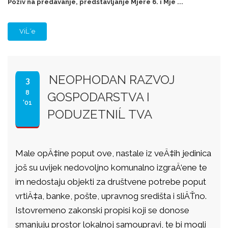
Poziv na predavanje, predstavljanje Mjere 6. i Mje ...
ViĹˇe
NEOPHODAN RAZVOJ
3
8
GOSPODARSTVA I
'01
PODUZETNIĹ TVA
Male opÄ‡ine poput ove, nastale iz veÄ‡ih jedinica
još su uvijek nedovoljno komunalno izgraÄ‘ene te
im nedostaju objekti za društvene potrebe poput
vrtiÄ‡a, banke, pošte, upravnog središta i sliÄŤno.
Istovremeno zakonski propisi koji se donose
smanjuju prostor lokalnoj samoupravi, te bi mogli