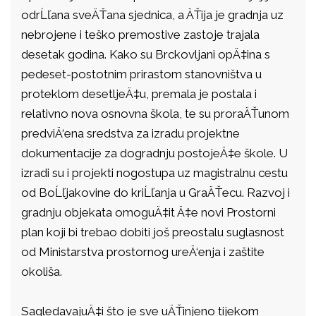
odrĹľana sveÄŤana sjednica, a ÄŤija je gradnja uz
nebrojene i teško premostive zastoje trajala
desetak godina. Kako su Brckovljani opÄ‡ina s
pedeset-postotnim prirastom stanovništva u
proteklom desetljeÄ‡u, premala je postala i
relativno nova osnovna škola, te su proraÄŤunom
predviÄ‘ena sredstva za izradu projektne
dokumentacije za dogradnju postojeÄ‡e škole. U
izradi su i projekti nogostupa uz magistralnu cestu
od BoĹľjakovine do kriĹľanja u GraÄŤecu. Razvoj i
gradnju objekata omoguÄ‡it Ä‡e novi Prostorni
plan koji bi trebao dobiti još preostalu suglasnost
od Ministarstva prostornog ureÄ‘enja i zaštite
okoliša.
SagledavajuÄ‡i što je sve uÄŤinjeno tijekom