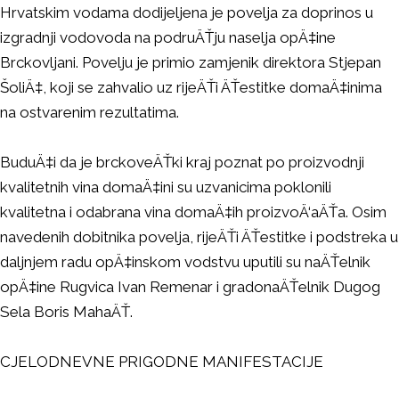
Hrvatskim vodama dodijeljena je povelja za doprinos u
izgradnji vodovoda na podruÄŤju naselja opÄ‡ine
Brckovljani. Povelju je primio zamjenik direktora Stjepan
ŠoliÄ‡, koji se zahvalio uz rijeÄŤi ÄŤestitke domaÄ‡inima
na ostvarenim rezultatima.
BuduÄ‡i da je brckoveÄŤki kraj poznat po proizvodnji
kvalitetnih vina domaÄ‡ini su uzvanicima poklonili
kvalitetna i odabrana vina domaÄ‡ih proizvoÄ‘aÄŤa. Osim
navedenih dobitnika povelja, rijeÄŤi ÄŤestitke i podstreka u
daljnjem radu opÄ‡inskom vodstvu uputili su naÄŤelnik
opÄ‡ine Rugvica Ivan Remenar i gradonaÄŤelnik Dugog
Sela Boris MahaÄŤ.
CJELODNEVNE PRIGODNE MANIFESTACIJE