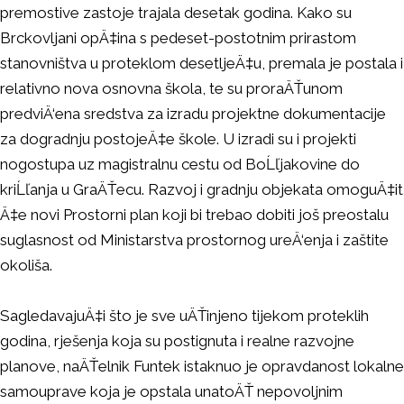
premostive zastoje trajala desetak godina. Kako su
Brckovljani opÄ‡ina s pedeset-postotnim prirastom
stanovništva u proteklom desetljeÄ‡u, premala je postala i
relativno nova osnovna škola, te su proraÄŤunom
predviÄ‘ena sredstva za izradu projektne dokumentacije
za dogradnju postojeÄ‡e škole. U izradi su i projekti
nogostupa uz magistralnu cestu od BoĹľjakovine do
kriĹľanja u GraÄŤecu. Razvoj i gradnju objekata omoguÄ‡it
Ä‡e novi Prostorni plan koji bi trebao dobiti još preostalu
suglasnost od Ministarstva prostornog ureÄ‘enja i zaštite
okoliša.
SagledavajuÄ‡i što je sve uÄŤinjeno tijekom proteklih
godina, rješenja koja su postignuta i realne razvojne
planove, naÄŤelnik Funtek istaknuo je opravdanost lokalne
samouprave koja je opstala unatoÄŤ nepovoljnim