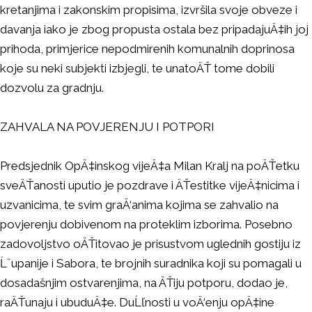
kretanjima i zakonskim propisima, izvršila svoje obveze i
davanja iako je zbog propusta ostala bez pripadajuÄ‡ih joj
prihoda, primjerice nepodmirenih komunalnih doprinosa
koje su neki subjekti izbjegli, te unatoÄŤ tome dobili
dozvolu za gradnju.
ZAHVALA NA POVJERENJU I POTPORI
Predsjednik OpÄ‡inskog vijeÄ‡a Milan Kralj na poÄŤetku
sveÄŤanosti uputio je pozdrave i ÄŤestitke vijeÄ‡nicima i
uzvanicima, te svim graÄ‘anima kojima se zahvalio na
povjerenju dobivenom na proteklim izborima. Posebno
zadovoljstvo oÄŤitovao je prisustvom uglednih gostiju iz
Ĺ˝upanije i Sabora, te brojnih suradnika koji su pomagali u
dosadašnjim ostvarenjima, na ÄŤiju potporu, dodao je,
raÄŤunaju i ubuduÄ‡e. DuĹľnosti u voÄ‘enju opÄ‡ine