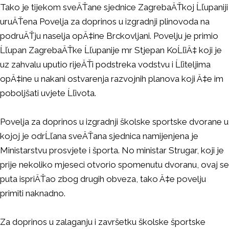
Tako je tijekom sveÄŤane sjednice ZagrebaÄŤkoj Ĺľupaniji
uruÄŤena Povelja za doprinos u izgradnji plinovoda na
podruÄŤju naselja opÄ‡ine Brckovljani. Povelju je primio
Ĺľupan ZagrebaÄŤke Ĺľupanije mr Stjepan KoĹľiÄ‡ koji je
uz zahvalu uputio rijeÄŤi podstreka vodstvu i Ĺľiteljima
opÄ‡ine u nakani ostvarenja razvojnih planova koji Ä‡e im
poboljšati uvjete Ĺľivota.
Povelja za doprinos u izgradnji školske sportske dvorane u
kojoj je odrĹľana sveÄŤana sjednica namijenjena je
Ministarstvu prosvjete i športa. No ministar Strugar, koji je
prije nekoliko mjeseci otvorio spomenutu dvoranu, ovaj se
puta ispriÄŤao zbog drugih obveza, tako Ä‡e povelju
primiti naknadno.
Za doprinos u zalaganju i završetku školske športske