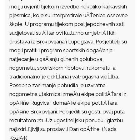
mogli uvjeriti tijekom izvedbe nekoliko kajkavskih
pjesmica, koje su interpretirale uÄŤenice osnovne
škole. U programu tijekom poslijepodnevnih sati
sudjelovali su ÄŤlanovi kulturno umjetniÄŤkih
društava iz Brckovljana i Lupoglava. Posjetitelji su
mogli pratiti i program sportskih dogaÄ‘anja:
natjecanje u gaÄ‘anju glinenih golubova,
nogometu, sportskom ribolovu, rukometu, a
tradicionalno je odrĹľana i vatrogasna vjeĹľba.
Posebno zanimanje pobudila je uzvratna
nogometna utakmica izmeÄ‘u ekipe politiÄŤara iz
opÄ‡ine Rugvica i domaÄ‡e ekipe politiÄŤara
opÄ‡ine Brckovljani. Pobijedili su gosti, ovaj puta
rezultatom 2:1. Uz ugostiteljsku ponudu i glazbu
najizdrĹľljiviji su proslavili Dan opÄ‡ine. (Nada
KoziÄ‡)