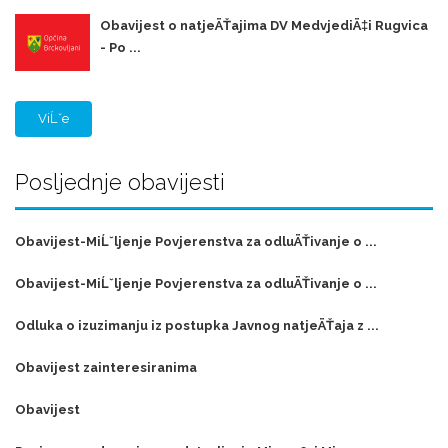
Obavijest o natjeÄŤajima DV MedvjediÄ‡i Rugvica
- Po ...
ViĹˇe
Posljednje obavijesti
Obavijest-MiĹˇljenje Povjerenstva za odluÄŤivanje o ...
Obavijest-MiĹˇljenje Povjerenstva za odluÄŤivanje o ...
Odluka o izuzimanju iz postupka Javnog natjeÄŤaja z ...
Obavijest zainteresiranima
Obavijest