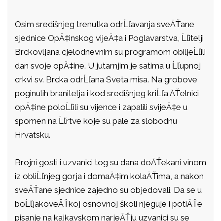
Osim središnjeg trenutka odrĹľavanja sveÄŤane
sjednice OpÄ‡inskog vijeÄ‡a i Poglavarstva, Ĺľitelji
Brckovljana cjelodnevnim su programom obiljeĹľili
dan svoje opÄ‡ine. U jutarnjim je satima u Ĺľupnoj
crkvi sv. Brcka odrĹľana Sveta misa. Na grobove
poginulih branitelja i kod središnjeg kriĹľa ÄŤelnici
opÄ‡ine poloĹľili su vijence i zapalili svijeÄ‡e u
spomen na Ĺľrtve koje su pale za slobodnu
Hrvatsku.
Brojni gosti i uzvanici tog su dana doÄŤekani vinom
iz obliĹľnjeg gorja i domaÄ‡im kolaÄŤima, a nakon
sveÄŤane sjednice zajedno su objedovali. Da se u
boĹľjakoveÄŤkoj osnovnoj školi njeguje i potiÄŤe
pisanje na kajkavskom narjeÄŤju uzvanici su se