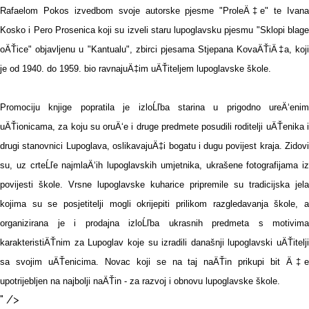
Rafaelom Pokos izvedbom svoje autorske pjesme "ProleÄ‡e" te Ivana
Kosko i Pero Prosenica koji su izveli staru lupoglavsku pjesmu "Sklopi blage
oÄŤice" objavljenu u "Kantualu", zbirci pjesama Stjepana KovaÄŤiÄ‡a, koji
je od 1940. do 1959. bio ravnajuÄ‡im uÄŤiteljem lupoglavske škole.
Promociju knjige popratila je izloĹľba starina u prigodno ureÄ‘enim
uÄŤionicama, za koju su oruÄ‘e i druge predmete posudili roditelji uÄŤenika i
drugi stanovnici Lupoglava, oslikavajuÄ‡i bogatu i dugu povijest kraja. Zidovi
su, uz crteĹľe najmlaÄ‘ih lupoglavskih umjetnika, ukrašene fotografijama iz
povijesti škole. Vrsne lupoglavske kuharice pripremile su tradicijska jela
kojima su se posjetitelji mogli okrijepiti prilikom razgledavanja škole, a
organizirana je i prodajna izloĹľba ukrasnih predmeta s motivima
karakteristiÄŤnim za Lupoglav koje su izradili današnji lupoglavski uÄŤitelji
sa svojim uÄŤenicima. Novac koji se na taj naÄŤin prikupi bit Ä‡e
upotrijebljen na najbolji naÄŤin - za razvoj i obnovu lupoglavske škole.
" />