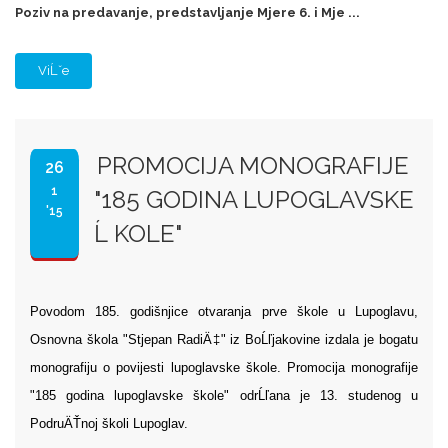
Poziv na predavanje, predstavljanje Mjere 6. i Mje ...
ViĹˇe
PROMOCIJA MONOGRAFIJE
26
1
"185 GODINA LUPOGLAVSKE
'15
Ĺ KOLE"
Povodom 185. godišnjice otvaranja prve škole u Lupoglavu,
Osnovna škola "Stjepan RadiÄ‡" iz BoĹľjakovine izdala je bogatu
monografiju o povijesti lupoglavske škole. Promocija monografije
"185 godina lupoglavske škole" odrĹľana je 13. studenog u
PodruÄŤnoj školi Lupoglav.