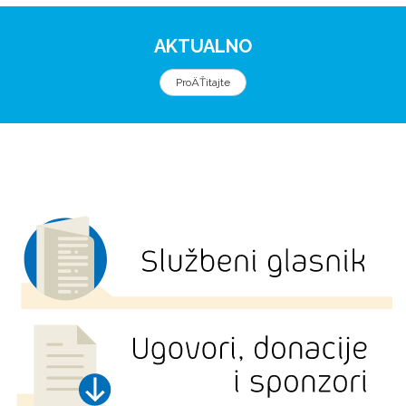
AKTUALNO
ProÄŤitajte