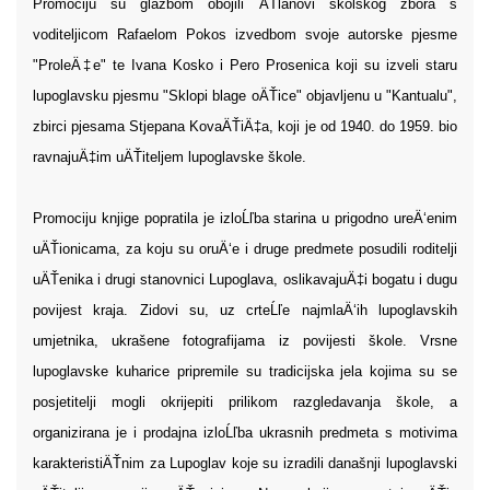
Promociju su glazbom obojili ÄŤlanovi školskog zbora s
voditeljicom Rafaelom Pokos izvedbom svoje autorske pjesme
"ProleÄ‡e" te Ivana Kosko i Pero Prosenica koji su izveli staru
lupoglavsku pjesmu "Sklopi blage oÄŤice" objavljenu u "Kantualu",
zbirci pjesama Stjepana KovaÄŤiÄ‡a, koji je od 1940. do 1959. bio
ravnajuÄ‡im uÄŤiteljem lupoglavske škole.
Promociju knjige popratila je izloĹľba starina u prigodno ureÄ‘enim
uÄŤionicama, za koju su oruÄ‘e i druge predmete posudili roditelji
uÄŤenika i drugi stanovnici Lupoglava, oslikavajuÄ‡i bogatu i dugu
povijest kraja. Zidovi su, uz crteĹľe najmlaÄ‘ih lupoglavskih
umjetnika, ukrašene fotografijama iz povijesti škole. Vrsne
lupoglavske kuharice pripremile su tradicijska jela kojima su se
posjetitelji mogli okrijepiti prilikom razgledavanja škole, a
organizirana je i prodajna izloĹľba ukrasnih predmeta s motivima
karakteristiÄŤnim za Lupoglav koje su izradili današnji lupoglavski