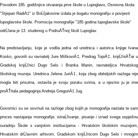
Povodom 185. godišnjice otvaranja prve škole u Lupoglavu, Osnovna škola
"Stjepan RadiÄ‡" iz BoĹľjakovine izdala je bogatu monografiju o povijesti
lupoglavske škole. Promocija monografije "185 godina lupoglavske škole"
odrĹľana je 13. studenog u PodruÄŤnoj školi Lupoglav.
Na predstavljanju, koje je vodila jedna od urednica i autorica knjige Ivana
Kosko, govorili su ravnatelj Jure MiškoviÄ‡, Predrag TopiÄ‡, knjiĹľniÄŤar u
Gradskoj knjiĹľnici Dugo Selo i Branka Manin, ravnateljica Hrvatskog
školskog muzeja. Urednica Jelena JuriÄ‡, koja zbog obiteljskih razloga nije
mogla biti prisutna, ostavila je svoju poruku svima, a u njezino ju je ime
proÄŤitala pedagoginja Andreja GreguriÄ‡ Jug.
Govornici su se osvrnuli na razloge zbog kojih je monografija nastala te sam
proces nastajanja monografije; istraĹľivanje, pisanje i iznad svega uspješnu
suradnju Škole s vanjskim institucijama - Hrvatskim školskim muzejom,
Hrvatskim drĹľavnim arhivom, Gradskom knjiĹľnicom Dugo Selo i mnogim