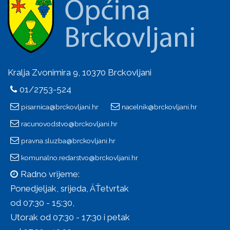
Kralja Zvonimira 9, 10370 Brckovljani
01/2753-524
pisarnica@brckovljani.hr
nacelnik@brckovljani.hr
racunovodstvo@brckovljani.hr
pravna.sluzba@brckovljani.hr
komunalno.redarstvo@brckovljani.hr
Radno vrijeme:
Ponedjeljak, srijeda, ÄŤetvrtak
od 07:30 - 15:30,
Utorak od 07:30 - 17:30 i petak