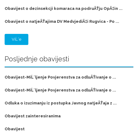
Obavijest o dezinsekcji komaraca na podruÄŤju OpÄ‡in ...
Obavijest o natjeÄŤajima DV MedvjediÄ‡i Rugvica - Po ...
ViĹˇe
Posljednje obavijesti
Obavijest-MiĹˇljenje Povjerenstva za odluÄŤivanje o ...
Obavijest-MiĹˇljenje Povjerenstva za odluÄŤivanje o ...
Odluka o izuzimanju iz postupka Javnog natjeÄŤaja z ...
Obavijest zainteresiranima
Obavijest