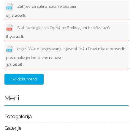
Zahtjev za sufinanciranje terapija
15.7.2026.
SluĹľbeni glasnik OpÄ‡ine Brckovljani br.06/2026
8.7.2026.
IzvjeĹˇÄ‡e o savjetovanju s javnoĹˇÄ‡u Pravilnika o provedbi
postupaka jednostavne nabave
3.7.2026.
Svi dokumenti
Meni
Fotogalerija
Galerije