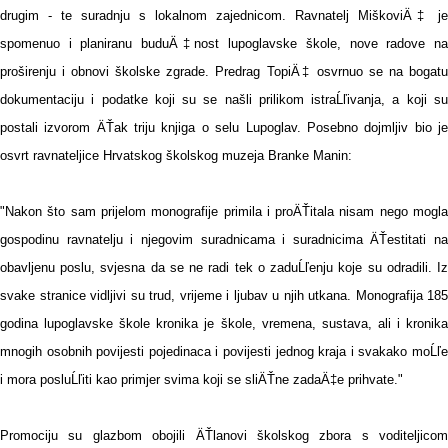
drugim - te suradnju s lokalnom zajednicom. Ravnatelj MiškoviÄ‡ je
spomenuo i planiranu buduÄ‡nost lupoglavske škole, nove radove na
proširenju i obnovi školske zgrade. Predrag TopiÄ‡ osvrnuo se na bogatu
dokumentaciju i podatke koji su se našli prilikom istraĹľivanja, a koji su
postali izvorom ÄŤak triju knjiga o selu Lupoglav. Posebno dojmljiv bio je
osvrt ravnateljice Hrvatskog školskog muzeja Branke Manin:
"Nakon što sam prijelom monografije primila i proÄŤitala nisam nego mogla
gospodinu ravnatelju i njegovim suradnicama i suradnicima ÄŤestitati na
obavljenu poslu, svjesna da se ne radi tek o zaduĹľenju koje su odradili. Iz
svake stranice vidljivi su trud, vrijeme i ljubav u njih utkana. Monografija 185
godina lupoglavske škole kronika je škole, vremena, sustava, ali i kronika
mnogih osobnih povijesti pojedinaca i povijesti jednog kraja i svakako moĹľe
i mora posluĹľiti kao primjer svima koji se sliÄŤne zadaÄ‡e prihvate."
Promociju su glazbom obojili ÄŤlanovi školskog zbora s voditeljicom