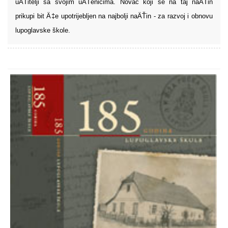
uÄŤitelji sa svojim uÄŤenicima. Novac koji se na taj naÄŤin
prikupi bit Ä‡e upotrijebljen na najbolji naÄŤin - za razvoj i obnovu
lupoglavske škole.