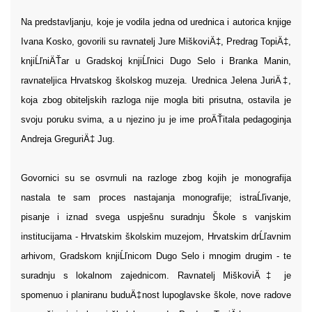
Na predstavljanju, koje je vodila jedna od urednica i autorica knjige
Ivana Kosko, govorili su ravnatelj Jure MiškoviÄ‡, Predrag TopiÄ‡,
knjiĹľniÄŤar u Gradskoj knjiĹľnici Dugo Selo i Branka Manin,
ravnateljica Hrvatskog školskog muzeja. Urednica Jelena JuriÄ‡,
koja zbog obiteljskih razloga nije mogla biti prisutna, ostavila je
svoju poruku svima, a u njezino ju je ime proÄŤitala pedagoginja
Andreja GreguriÄ‡ Jug.
Govornici su se osvrnuli na razloge zbog kojih je monografija
nastala te sam proces nastajanja monografije; istraĹľivanje,
pisanje i iznad svega uspješnu suradnju Škole s vanjskim
institucijama - Hrvatskim školskim muzejom, Hrvatskim drĹľavnim
arhivom, Gradskom knjiĹľnicom Dugo Selo i mnogim drugim - te
suradnju s lokalnom zajednicom. Ravnatelj MiškoviÄ‡ je
spomenuo i planiranu buduÄ‡nost lupoglavske škole, nove radove