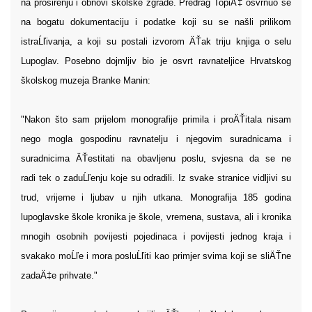
na proširenju i obnovi školske zgrade. Predrag TopiÄ‡ osvrnuo se
na bogatu dokumentaciju i podatke koji su se našli prilikom
istraĹľivanja, a koji su postali izvorom ÄŤak triju knjiga o selu
Lupoglav. Posebno dojmljiv bio je osvrt ravnateljice Hrvatskog
školskog muzeja Branke Manin:
"Nakon što sam prijelom monografije primila i proÄŤitala nisam
nego mogla gospodinu ravnatelju i njegovim suradnicama i
suradnicima ÄŤestitati na obavljenu poslu, svjesna da se ne
radi tek o zaduĹľenju koje su odradili. Iz svake stranice vidljivi su
trud, vrijeme i ljubav u njih utkana. Monografija 185 godina
lupoglavske škole kronika je škole, vremena, sustava, ali i kronika
mnogih osobnih povijesti pojedinaca i povijesti jednog kraja i
svakako moĹľe i mora posluĹľiti kao primjer svima koji se sliÄŤne
zadaÄ‡e prihvate."