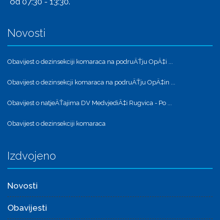
od 07:30 - 13:30.
Novosti
Obavijest o dezinsekciji komaraca na podruÄŤju OpÄ‡i ...
Obavijest o dezinsekcji komaraca na podruÄŤju OpÄ‡in ...
Obavijest o natjeÄŤajima DV MedvjediÄ‡i Rugvica - Po ...
Obavijest o dezinsekciji komaraca
Izdvojeno
Novosti
Obavijesti