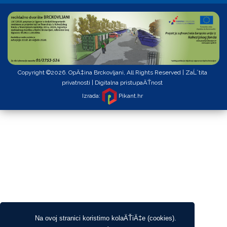
Copyright ©2026. OpÄ‡ina Brckovljani, All Rights Reserved |
ZaĹˇtita
privatnosti
|
Digitalna pristupaÄŤnost
Izrada:
Pikant.hr
Na ovoj stranici koristimo kolaÄŤiÄ‡e (cookies).