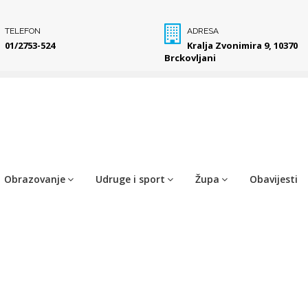
TELEFON
ADRESA
01/2753-524
Kralja Zvonimira 9, 10370
Brckovljani
Obrazovanje
Udruge i sport
Župa
Obavijesti