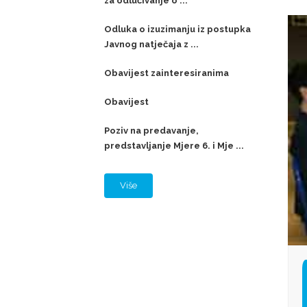
za odlučivanje o ...
Odluka o izuzimanju iz postupka
Javnog natječaja z ...
Obavijest zainteresiranima
Obavijest
Poziv na predavanje,
predstavljanje Mjere 6. i Mje ...
Više