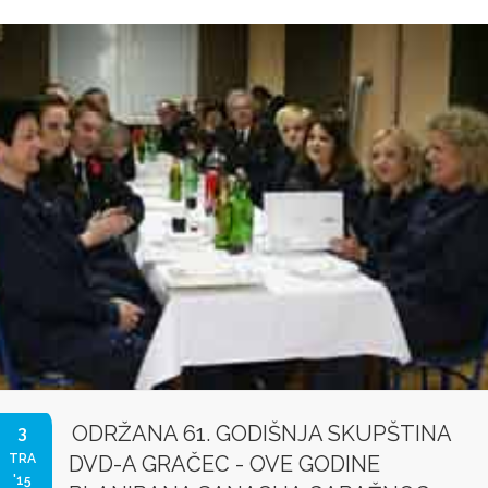
ODRŽANA 61. GODIŠNJA SKUPŠTINA
3
TRA
DVD-A GRAČEC - OVE GODINE
'15