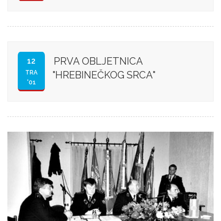
PRVA OBLJETNICA
12
TRA
"HREBINEČKOG SRCA"
'01