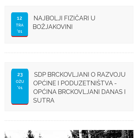
NAJBOLJI FIZIČARI U
12
TRA
BOŽJAKOVINI
'01
SDP BRCKOVLJANI O RAZVOJU
23
OŽU
OPĆINE I PODUZETNIŠTVA -
'01
OPĆINA BRCKOVLJANI DANAS I
SUTRA