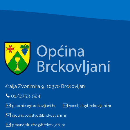
Kralja Zvonimira 9, 10370 Brckovljani
01/2753-524
pisarnica@brckovljani.hr
nacelnik@brckovljani.hr
racunovodstvo@brckovljani.hr
pravna.sluzba@brckovljani.hr