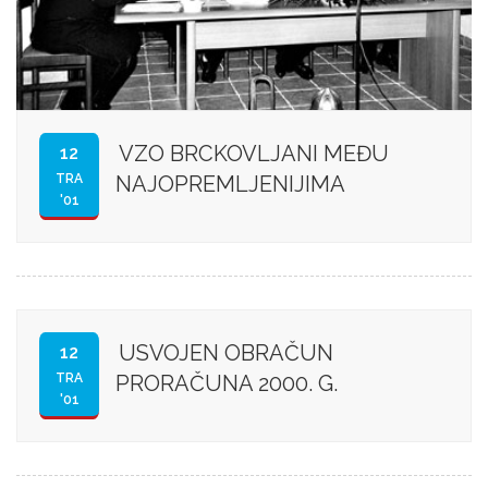
VZO BRCKOVLJANI MEĐU
12
TRA
NAJOPREMLJENIJIMA
'01
USVOJEN OBRAČUN
12
TRA
PRORAČUNA 2000. G.
'01